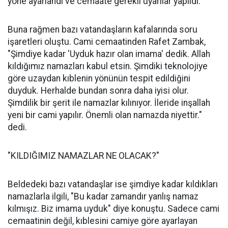
yöne ayarlandı ve cemaate gerekli uyarılar yapıldı.
Buna rağmen bazı vatandaşların kafalarında soru
işaretleri oluştu. Cami cemaatinden Rafet Zambak,
"Şimdiye kadar 'Uyduk hazır olan imama' dedik. Allah
kıldığımız namazları kabul etsin. Şimdiki teknolojiye
göre uzaydan kıblenin yönünün tespit edildiğini
duyduk. Herhalde bundan sonra daha iyisi olur.
Şimdilik bir şerit ile namazlar kılınıyor. İleride inşallah
yeni bir cami yapılır. Önemli olan namazda niyettir."
dedi.
"KILDIĞIMIZ NAMAZLAR NE OLACAK?"
Beldedeki bazı vatandaşlar ise şimdiye kadar kıldıkları
namazlarla ilgili, "Bu kadar zamandır yanlış namaz
kılmışız. Biz imama uyduk" diye konuştu. Sadece cami
cemaatinin değil, kıblesini camiye göre ayarlayan