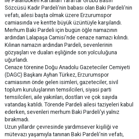
ile Palandöken Kartalları Taraftar Grubu Basın
Sözcüsü Kadir Pardeli'nin babası olan Baki Pardeli'nin
vefatı, ailesi başta olmak üzere Erzurumspor
camiasında ve kentte büyük üzüntüyle karşılandı.
Merhum Baki Pardeli için bugün öğle namazının
ardından Lalapaşa Camisi'nde cenaze namazı kılındı.
Kılınan namazın ardından Pardeli, sevenlerinin
gözyaşları ve duaları eşliğinde son yolculuğuna
uğurlandı.
Cenaze törenine Doğu Anadolu Gazeteciler Cemiyeti
(DAGC) Başkanı Ayhan Türkez, Erzurumspor
camiasının önde gelen isimleri, gazeteciler, sivil
toplum kuruluşlarının temsilcileri, siyasi parti
temsilcileri, aile yakınları, dostları ve çok sayıda
vatandaş katıldı. Törende Pardeli ailesi taziyeleri kabul
ederken, sevenleri merhum Baki Pardeli'yi yalnız
bırakmadı.
Uzun yıllardır çevresinde yardımsever kişiliği ve
mütevazı yaşamıyla tanınan Baki Pardeli'nin vefatı,