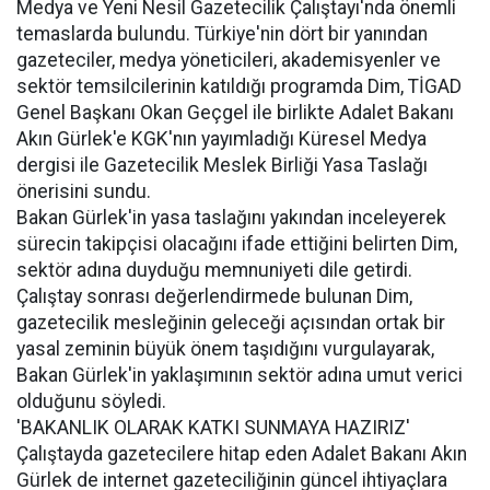
Medya ve Yeni Nesil Gazetecilik Çalıştayı'nda önemli
temaslarda bulundu. Türkiye'nin dört bir yanından
gazeteciler, medya yöneticileri, akademisyenler ve
sektör temsilcilerinin katıldığı programda Dim, TİGAD
Genel Başkanı Okan Geçgel ile birlikte Adalet Bakanı
Akın Gürlek'e KGK'nın yayımladığı Küresel Medya
dergisi ile Gazetecilik Meslek Birliği Yasa Taslağı
önerisini sundu.
Bakan Gürlek'in yasa taslağını yakından inceleyerek
sürecin takipçisi olacağını ifade ettiğini belirten Dim,
sektör adına duyduğu memnuniyeti dile getirdi.
Çalıştay sonrası değerlendirmede bulunan Dim,
gazetecilik mesleğinin geleceği açısından ortak bir
yasal zeminin büyük önem taşıdığını vurgulayarak,
Bakan Gürlek'in yaklaşımının sektör adına umut verici
olduğunu söyledi.
'BAKANLIK OLARAK KATKI SUNMAYA HAZIRIZ'
Çalıştayda gazetecilere hitap eden Adalet Bakanı Akın
Gürlek de internet gazeteciliğinin güncel ihtiyaçlara