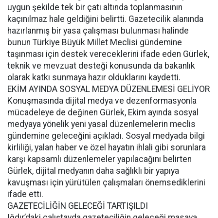
uygun şekilde tek bir çatı altında toplanmasının
kaçınılmaz hale geldiğini belirtti. Gazetecilik alanında
hazırlanmış bir yasa çalışması bulunması halinde
bunun Türkiye Büyük Millet Meclisi gündemine
taşınması için destek vereceklerini ifade eden Gürlek,
teknik ve mevzuat desteği konusunda da bakanlık
olarak katkı sunmaya hazır olduklarını kaydetti.
EKİM AYINDA SOSYAL MEDYA DÜZENLEMESİ GELİYOR
Konuşmasında dijital medya ve dezenformasyonla
mücadeleye de değinen Gürlek, Ekim ayında sosyal
medyaya yönelik yeni yasal düzenlemelerin meclis
gündemine geleceğini açıkladı. Sosyal medyada bilgi
kirliliği, yalan haber ve özel hayatın ihlali gibi sorunlara
karşı kapsamlı düzenlemeler yapılacağını belirten
Gürlek, dijital medyanın daha sağlıklı bir yapıya
kavuşması için yürütülen çalışmaları önemsediklerini
ifade etti.
GAZETECİLİĞİN GELECEĞİ TARTIŞILDI
Iğdır’daki çalıştayda gazeteciliğin geleceği masaya