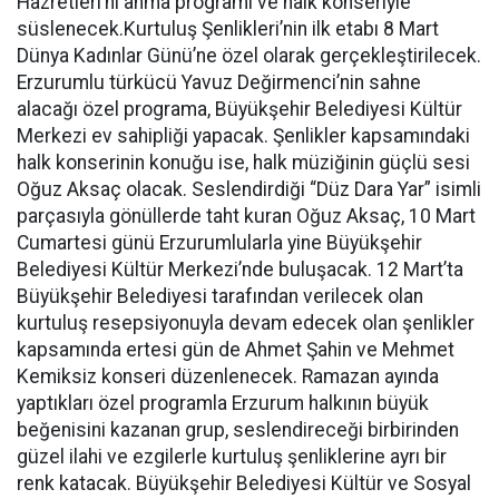
Hazretleri’ni anma programı ve halk konseriyle
süslenecek.Kurtuluş Şenlikleri’nin ilk etabı 8 Mart
Dünya Kadınlar Günü’ne özel olarak gerçekleştirilecek.
Erzurumlu türkücü Yavuz Değirmenci’nin sahne
alacağı özel programa, Büyükşehir Belediyesi Kültür
Merkezi ev sahipliği yapacak. Şenlikler kapsamındaki
halk konserinin konuğu ise, halk müziğinin güçlü sesi
Oğuz Aksaç olacak. Seslendirdiği “Düz Dara Yar” isimli
parçasıyla gönüllerde taht kuran Oğuz Aksaç, 10 Mart
Cumartesi günü Erzurumlularla yine Büyükşehir
Belediyesi Kültür Merkezi’nde buluşacak. 12 Mart’ta
Büyükşehir Belediyesi tarafından verilecek olan
kurtuluş resepsiyonuyla devam edecek olan şenlikler
kapsamında ertesi gün de Ahmet Şahin ve Mehmet
Kemiksiz konseri düzenlenecek. Ramazan ayında
yaptıkları özel programla Erzurum halkının büyük
beğenisini kazanan grup, seslendireceği birbirinden
güzel ilahi ve ezgilerle kurtuluş şenliklerine ayrı bir
renk katacak. Büyükşehir Belediyesi Kültür ve Sosyal