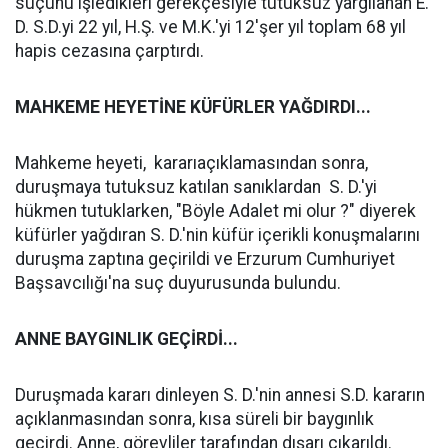
suçunu işledikleri gerekçesiyle tutuksuz yargılanan E.
D. S.D.yi 22 yıl, H.Ş. ve M.K.'yi 12'şer yıl toplam 68 yıl
hapis cezasına çarptırdı.
MAHKEME HEYETİNE KÜFÜRLER YAĞDIRDI...
Mahkeme heyeti, kararıaçıklamasından sonra,
duruşmaya tutuksuz katılan sanıklardan S. D.'yi
hükmen tutuklarken, "Böyle Adalet mi olur ?" diyerek
küfürler yağdıran S. D.'nin küfür içerikli konuşmalarını
duruşma zaptına geçirildi ve Erzurum Cumhuriyet
Başsavcılığı'na suç duyurusunda bulundu.
ANNE BAYGINLIK GEÇİRDİ...
Duruşmada kararı dinleyen S. D.'nin annesi S.D. kararın
açıklanmasından sonra, kısa süreli bir baygınlık
geçirdi. Anne, görevliler tarafından dışarı çıkarıldı.