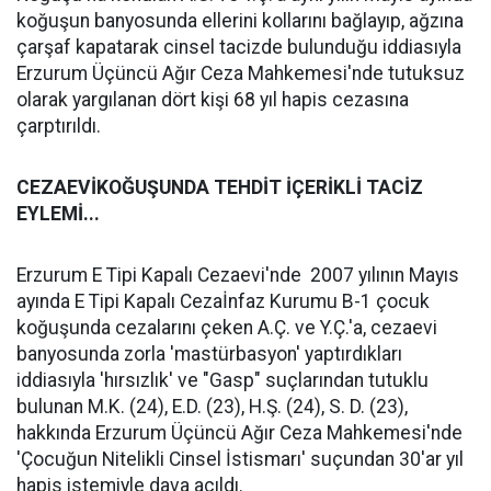
koğuşun banyosunda ellerini kollarını bağlayıp, ağzına
çarşaf kapatarak cinsel tacizde bulunduğu iddiasıyla
Erzurum Üçüncü Ağır Ceza Mahkemesi'nde tutuksuz
olarak yargılanan dört kişi 68 yıl hapis cezasına
çarptırıldı.
CEZAEVİKOĞUŞUNDA TEHDİT İÇERİKLİ TACİZ
EYLEMİ...
Erzurum E Tipi Kapalı Cezaevi'nde 2007 yılının Mayıs
ayında E Tipi Kapalı Cezaİnfaz Kurumu B-1 çocuk
koğuşunda cezalarını çeken A.Ç. ve Y.Ç.'a, cezaevi
banyosunda zorla 'mastürbasyon' yaptırdıkları
iddiasıyla 'hırsızlık' ve "Gasp" suçlarından tutuklu
bulunan M.K. (24), E.D. (23), H.Ş. (24), S. D. (23),
hakkında Erzurum Üçüncü Ağır Ceza Mahkemesi'nde
'Çocuğun Nitelikli Cinsel İstismarı' suçundan 30'ar yıl
hapis istemiyle dava açıldı.