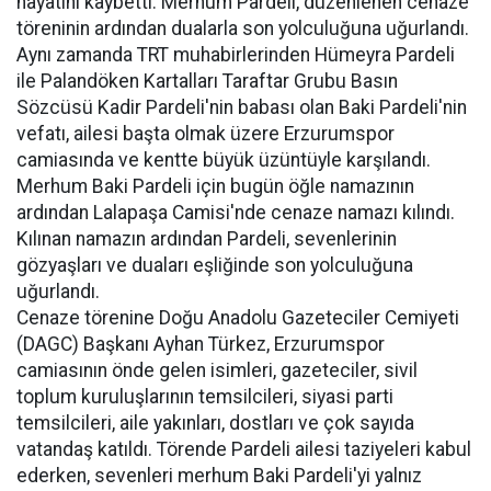
hayatını kaybetti. Merhum Pardeli, düzenlenen cenaze
töreninin ardından dualarla son yolculuğuna uğurlandı.
Aynı zamanda TRT muhabirlerinden Hümeyra Pardeli
ile Palandöken Kartalları Taraftar Grubu Basın
Sözcüsü Kadir Pardeli'nin babası olan Baki Pardeli'nin
vefatı, ailesi başta olmak üzere Erzurumspor
camiasında ve kentte büyük üzüntüyle karşılandı.
Merhum Baki Pardeli için bugün öğle namazının
ardından Lalapaşa Camisi'nde cenaze namazı kılındı.
Kılınan namazın ardından Pardeli, sevenlerinin
gözyaşları ve duaları eşliğinde son yolculuğuna
uğurlandı.
Cenaze törenine Doğu Anadolu Gazeteciler Cemiyeti
(DAGC) Başkanı Ayhan Türkez, Erzurumspor
camiasının önde gelen isimleri, gazeteciler, sivil
toplum kuruluşlarının temsilcileri, siyasi parti
temsilcileri, aile yakınları, dostları ve çok sayıda
vatandaş katıldı. Törende Pardeli ailesi taziyeleri kabul
ederken, sevenleri merhum Baki Pardeli'yi yalnız