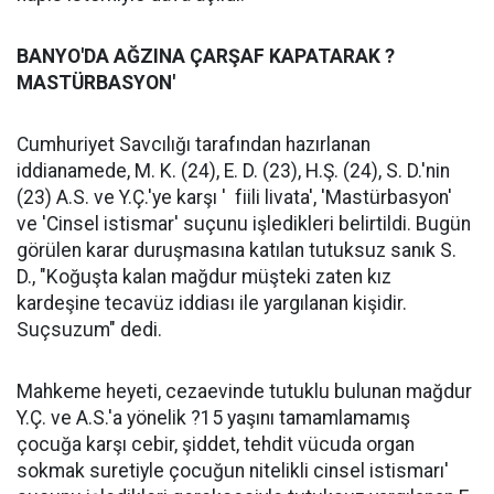
BANYO'DA AĞZINA ÇARŞAF KAPATARAK ?
MASTÜRBASYON'
Cumhuriyet Savcılığı tarafından hazırlanan
iddianamede, M. K. (24), E. D. (23), H.Ş. (24), S. D.'nin
(23) A.S. ve Y.Ç.'ye karşı ' fiili livata', 'Mastürbasyon'
ve 'Cinsel istismar' suçunu işledikleri belirtildi. Bugün
görülen karar duruşmasına katılan tutuksuz sanık S.
D., "Koğuşta kalan mağdur müşteki zaten kız
kardeşine tecavüz iddiası ile yargılanan kişidir.
Suçsuzum" dedi.
Mahkeme heyeti, cezaevinde tutuklu bulunan mağdur
Y.Ç. ve A.S.'a yönelik ?15 yaşını tamamlamamış
çocuğa karşı cebir, şiddet, tehdit vücuda organ
sokmak suretiyle çocuğun nitelikli cinsel istismarı'