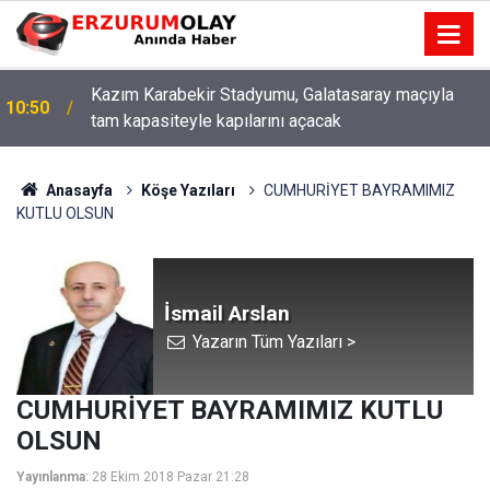
Kazım Karabekir Stadyumu, Galatasaray maçıyla
10:50
tam kapasiteyle kapılarını açacak
ETSO ve İSO mesleki eğitim protokolü kapsamında
10:44
yürütme kurulu toplandı
Anasayfa
Köşe Yazıları
CUMHURİYET BAYRAMIMIZ
KUTLU OLSUN
İsmail Arslan
Yazarın Tüm Yazıları >
CUMHURİYET BAYRAMIMIZ KUTLU
OLSUN
Yayınlanma:
28 Ekim 2018 Pazar 21:28