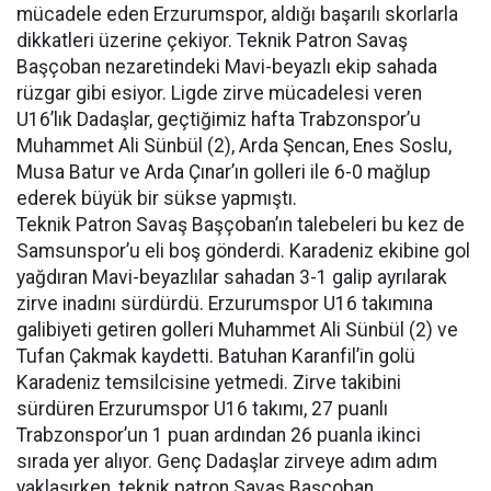
mücadele eden Erzurumspor, aldığı başarılı skorlarla
dikkatleri üzerine çekiyor. Teknik Patron Savaş
Başçoban nezaretindeki Mavi-beyazlı ekip sahada
rüzgar gibi esiyor. Ligde zirve mücadelesi veren
U16’lık Dadaşlar, geçtiğimiz hafta Trabzonspor’u
Muhammet Ali Sünbül (2), Arda Şencan, Enes Soslu,
Musa Batur ve Arda Çınar’ın golleri ile 6-0 mağlup
ederek büyük bir sükse yapmıştı.
Teknik Patron Savaş Başçoban’ın talebeleri bu kez de
Samsunspor’u eli boş gönderdi. Karadeniz ekibine gol
yağdıran Mavi-beyazlılar sahadan 3-1 galip ayrılarak
zirve inadını sürdürdü. Erzurumspor U16 takımına
galibiyeti getiren golleri Muhammet Ali Sünbül (2) ve
Tufan Çakmak kaydetti. Batuhan Karanfil’in golü
Karadeniz temsilcisine yetmedi. Zirve takibini
sürdüren Erzurumspor U16 takımı, 27 puanlı
Trabzonspor’un 1 puan ardından 26 puanla ikinci
sırada yer alıyor. Genç Dadaşlar zirveye adım adım
yaklaşırken, teknik patron Savaş Başçoban,