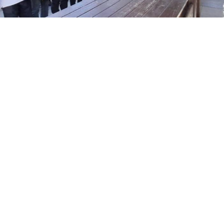
Yayınlanma:
06 Ağustos 2026 Perşembe 17:39
Erzurumspor camiasının sevilen isimlerinden, TRT
Muhabiri Hümeyra Pardeli ile Palandöken Kartalları
Basın Sözcüsü Kadir Pardeli'nin babası Baki Pardeli,
76 yaşında hayatını kaybetti. Pardeli, sevenlerinin
dualarıyla son yolculuğuna uğurlandı.
Erzurumspor camiasının yakından tanıdığı, kentin
sevilen ve saygın isimlerinden Baki Pardeli, 76 yaşında
hayatını kaybetti. Merhum Pardeli, düzenlenen cenaze