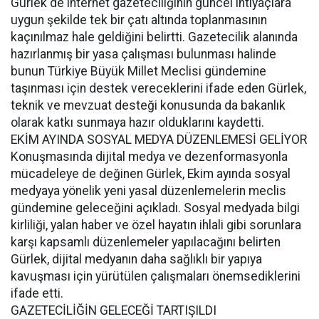
Gürlek de internet gazeteciliğinin güncel ihtiyaçlara
uygun şekilde tek bir çatı altında toplanmasının
kaçınılmaz hale geldiğini belirtti. Gazetecilik alanında
hazırlanmış bir yasa çalışması bulunması halinde
bunun Türkiye Büyük Millet Meclisi gündemine
taşınması için destek vereceklerini ifade eden Gürlek,
teknik ve mevzuat desteği konusunda da bakanlık
olarak katkı sunmaya hazır olduklarını kaydetti.
EKİM AYINDA SOSYAL MEDYA DÜZENLEMESİ GELİYOR
Konuşmasında dijital medya ve dezenformasyonla
mücadeleye de değinen Gürlek, Ekim ayında sosyal
medyaya yönelik yeni yasal düzenlemelerin meclis
gündemine geleceğini açıkladı. Sosyal medyada bilgi
kirliliği, yalan haber ve özel hayatın ihlali gibi sorunlara
karşı kapsamlı düzenlemeler yapılacağını belirten
Gürlek, dijital medyanın daha sağlıklı bir yapıya
kavuşması için yürütülen çalışmaları önemsediklerini
ifade etti.
GAZETECİLİĞİN GELECEĞİ TARTIŞILDI