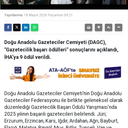
Yayınlanma:
18 Mayıs 2026 Pazartesi 09:21
Doğu Anadolu Gazeteciler Cemiyeti (DAGC),
"Gazetecilik başarı ödülleri" sonuçlarını açıklandı,
İHA’ya 9 ödül verildi.
Doğu Anadolu Gazeteciler Cemiyeti’nin Doğu Anadolu
Gazeteciler Federasyonu ile birlikte geleneksel olarak
düzenlediği Gazetecilik Başarı Ödülü Yarışması'nda
2025 yılının başarılı gazetecileri belirlendi. Jüri;
Erzurum, Erzincan, Kars, Iğdır, Ardahan, Ağrı, Bayburt,
Elazığ, Malatya, Bingöl, Muş, Bitlis, Tunceli, Van ve