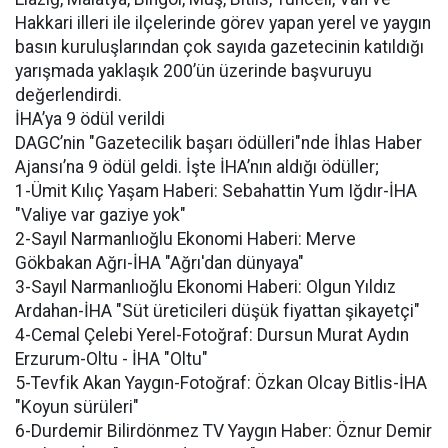
Hakkari illeri ile ilçelerinde görev yapan yerel ve yaygın
basın kuruluşlarından çok sayıda gazetecinin katıldığı
yarışmada yaklaşık 200’ün üzerinde başvuruyu
değerlendirdi.
İHA’ya 9 ödül verildi
DAGC’nin "Gazetecilik başarı ödülleri"nde İhlas Haber
Ajansı’na 9 ödül geldi. İşte İHA’nın aldığı ödüller;
1-Ümit Kılıç Yaşam Haberi: Sebahattin Yum Iğdır-İHA
"Valiye var gaziye yok"
2-Sayıl Narmanlıoğlu Ekonomi Haberi: Merve
Gökbakan Ağrı-İHA "Ağrı'dan dünyaya"
3-Sayıl Narmanlıoğlu Ekonomi Haberi: Olgun Yıldız
Ardahan-İHA "Süt üreticileri düşük fiyattan şikayetçi"
4-Cemal Çelebi Yerel-Fotoğraf: Dursun Murat Aydın
Erzurum-Oltu - İHA "Oltu"
5-Tevfik Akan Yaygın-Fotoğraf: Özkan Olcay Bitlis-İHA
"Koyun sürüleri"
6-Durdemir Bilirdönmez TV Yaygın Haber: Öznur Demir