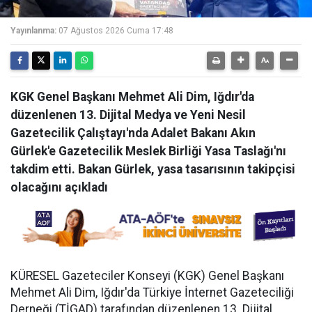
Yayınlanma:
07 Ağustos 2026 Cuma 17:48
KGK Genel Başkanı Mehmet Ali Dim, Iğdır'da
düzenlenen 13. Dijital Medya ve Yeni Nesil
Gazetecilik Çalıştayı'nda Adalet Bakanı Akın
Gürlek'e Gazetecilik Meslek Birliği Yasa Taslağı'nı
takdim etti. Bakan Gürlek, yasa tasarısının takipçisi
olacağını açıkladı
KÜRESEL Gazeteciler Konseyi (KGK) Genel Başkanı
Mehmet Ali Dim, Iğdır'da Türkiye İnternet Gazeteciliği
Derneği (TİGAD) tarafından düzenlenen 13. Dijital