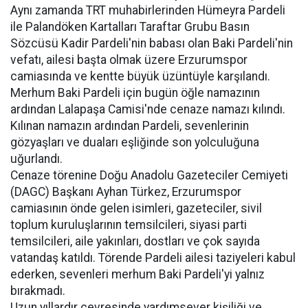
Aynı zamanda TRT muhabirlerinden Hümeyra Pardeli
ile Palandöken Kartalları Taraftar Grubu Basın
Sözcüsü Kadir Pardeli'nin babası olan Baki Pardeli'nin
vefatı, ailesi başta olmak üzere Erzurumspor
camiasında ve kentte büyük üzüntüyle karşılandı.
Merhum Baki Pardeli için bugün öğle namazının
ardından Lalapaşa Camisi'nde cenaze namazı kılındı.
Kılınan namazın ardından Pardeli, sevenlerinin
gözyaşları ve duaları eşliğinde son yolculuğuna
uğurlandı.
Cenaze törenine Doğu Anadolu Gazeteciler Cemiyeti
(DAGC) Başkanı Ayhan Türkez, Erzurumspor
camiasının önde gelen isimleri, gazeteciler, sivil
toplum kuruluşlarının temsilcileri, siyasi parti
temsilcileri, aile yakınları, dostları ve çok sayıda
vatandaş katıldı. Törende Pardeli ailesi taziyeleri kabul
ederken, sevenleri merhum Baki Pardeli'yi yalnız
bırakmadı.
Uzun yıllardır çevresinde yardımsever kişiliği ve