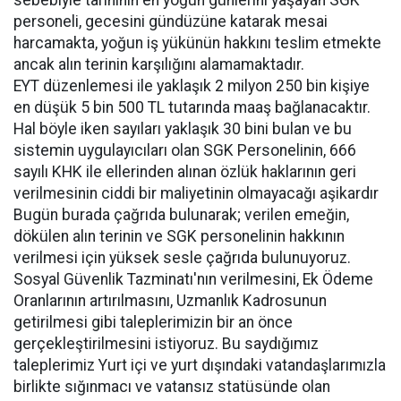
sebebiyle tarihinin en yoğun günlerini yaşayan SGK
personeli, gecesini gündüzüne katarak mesai
harcamakta, yoğun iş yükünün hakkını teslim etmekte
ancak alın terinin karşılığını alamamaktadır.
EYT düzenlemesi ile yaklaşık 2 milyon 250 bin kişiye
en düşük 5 bin 500 TL tutarında maaş bağlanacaktır.
Hal böyle iken sayıları yaklaşık 30 bini bulan ve bu
sistemin uygulayıcıları olan SGK Personelinin, 666
sayılı KHK ile ellerinden alınan özlük haklarının geri
verilmesinin ciddi bir maliyetinin olmayacağı aşikardır
Bugün burada çağrıda bulunarak; verilen emeğin,
dökülen alın terinin ve SGK personelinin hakkının
verilmesi için yüksek sesle çağrıda bulunuyoruz.
Sosyal Güvenlik Tazminatı'nın verilmesini, Ek Ödeme
Oranlarının artırılmasını, Uzmanlık Kadrosunun
getirilmesi gibi taleplerimizin bir an önce
gerçekleştirilmesini istiyoruz. Bu saydığımız
taleplerimiz Yurt içi ve yurt dışındaki vatandaşlarımızla
birlikte sığınmacı ve vatansız statüsünde olan