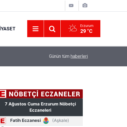
Erzurum
IYASET
29 °C
17:34
Erzurum’da gıda ve yem işletmelerine sıkı marka
Günün tüm
haberleri