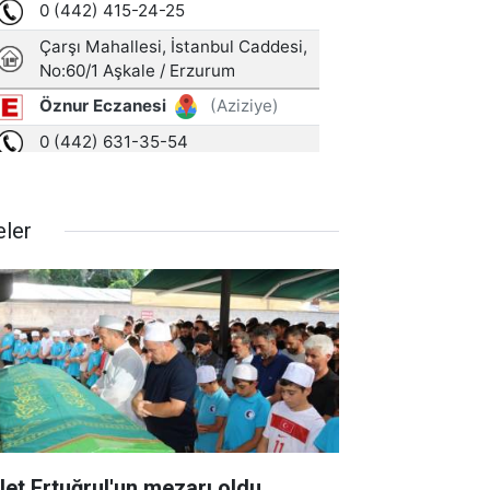
eler
let Ertuğrul'un mezarı oldu