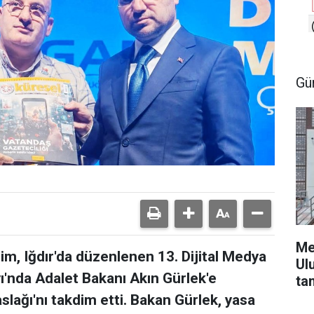
Gü
Me
m, Iğdır'da düzenlenen 13. Dijital Medya
Ul
yı'nda Adalet Bakanı Akın Gürlek'e
ta
slağı'nı takdim etti. Bakan Gürlek, yasa