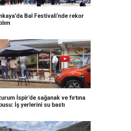
nkaya’da Bal Festivali'nde rekor
tılım
zurum İspir'de sağanak ve fırtına
usu: İş yerlerini su bastı