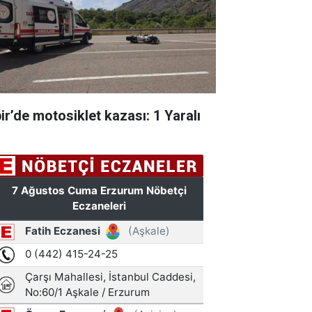
pir’de motosiklet kazası: 1 Yaralı