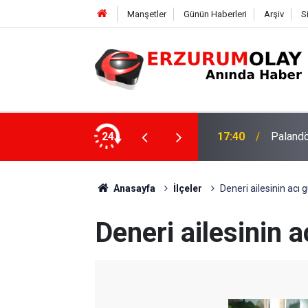
Manşetler
Günün Haberleri
Arşiv
S
su
24
17:37
TÜBİTAK
Anasayfa
İlçeler
Deneri ailesinin acı 
Deneri ailesinin 