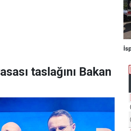
İs
yasası taslağını Bakan