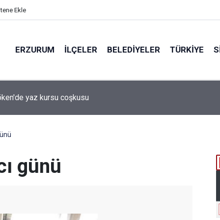
itene Ekle
ERZURUM
İLÇELER
BELEDIYELER
TÜRKIYE
S
 desteği aldı
günü
acı günü