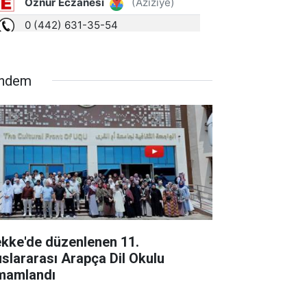
ndem
kke'de düzenlenen 11.
uslararası Arapça Dil Okulu
mamlandı