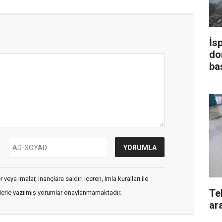
İs
do
ba
veya imalar, inançlara saldırı içeren, imla kuralları ile
Te
flerle yazılmış yorumlar onaylanmamaktadır.
ara