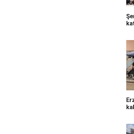
Şe
ka
Er
kab