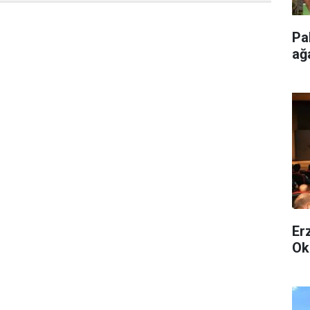
Pa
ağ
Er
Ok