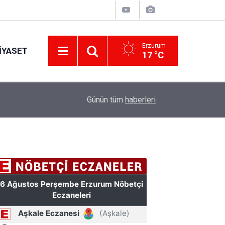
Erzurum
IYASET
17 °C
12:25
YÜRÜYEN PARALAR MANGASI
Günün tüm
haberleri