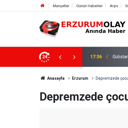
Manşetler
Günün Haberleri
Arşiv
S
ki dalgıca tutuklama
24
12:29
Anasayfa
Erzurum
Depremzede çocu
Depremzede çocu