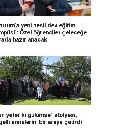
zurum’a yeni nesil dev eğitim
mpüsü: Özel öğrenciler geleceğe
rada hazırlanacak
en yeter ki gülümse" atölyesi,
elli annelerini bir araya getirdi