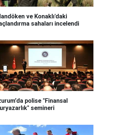
landöken ve Konaklı'daki
açlandırma sahaları incelendi
zurum’da polise "Finansal
uryazarlık" semineri