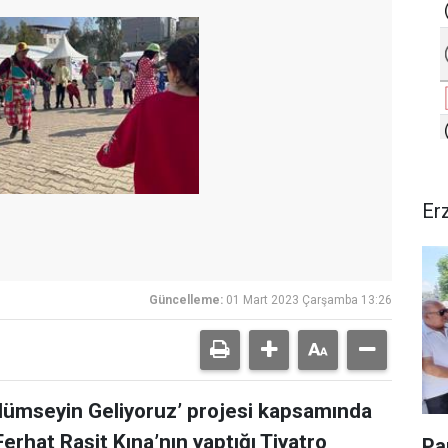
Er
Güncelleme:
01 Mart 2023 Çarşamba 13:26
ülümseyin Geliyoruz’ projesi kapsamında
erhat Raşit Kına’nın yaptığı Tiyatro
Pa