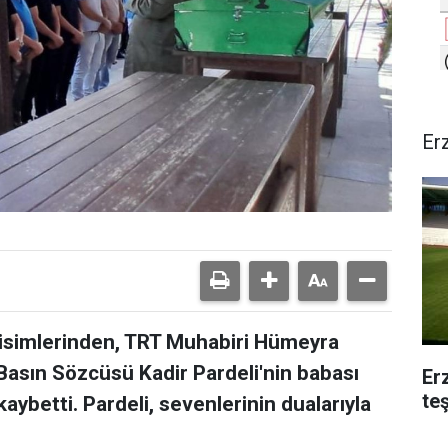
Er
isimlerinden, TRT Muhabiri Hümeyra
 Basın Sözcüsü Kadir Pardeli'nin babası
Er
te
kaybetti. Pardeli, sevenlerinin dualarıyla