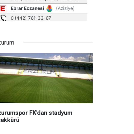
zurum
zurumspor FK'dan stadyum
şekkürü