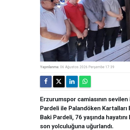
Yayınlanma:
06 Ağustos 2026 Perşembe 17:39
Erzurumspor camiasının sevilen 
Pardeli ile Palandöken Kartalları
Baki Pardeli, 76 yaşında hayatını 
son yolculuğuna uğurlandı.