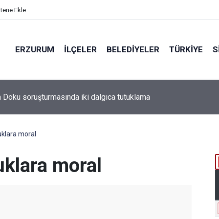
itene Ekle
ERZURUM
İLÇELER
BELEDIYELER
TÜRKIYE
S
klara moral
klara moral