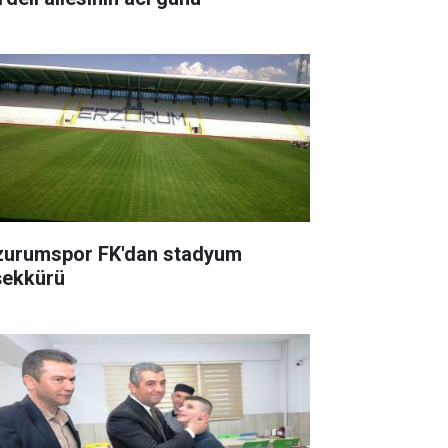
zurumspor FK'dan stadyum
şekkürü