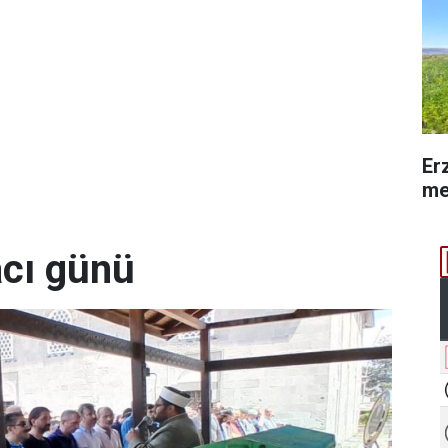
Er
me
acı günü