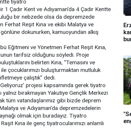
ntte tiyatro
ir 1 Çadır Kent ve Adıyaman’da 4 Çadır Kentte
pluluğu bir nebzede olsa da depremzede
 Ferhat Reşit Kına ve ekibi Malatya ve
Er
ka
gönlüne dokunurken, kamuoyundan alkış
bu
übü Eğitmeni ve Yönetmen Ferhat Reşit Kına,
ğunun tarifsiz olduğunu söyledi. Proje
uluştuklarını belirten Kına, “Temasını ve
o ile çocuklarımızı buluşturmaktan mutluluk
ifletmeye çalıştık” dedi.
eliyoruz’ projesi kapsamında gerek tiyatro
 yalnız bırakmayan Yakutiye Gençlik Merkezi
ak tüm vatandaşlarımız gibi bizde deprem
e Malatya ve Adıyaman’da depremzedelerin
"S
 kaynağı olmak için buradayız. Tiyatro
eng
şit Kına ile genç tiyatrocularımızı anlamlı