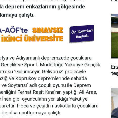
da deprem enkazlarının gölgesinde
amaya çalıştı.
latya ve Adıyamanlı depremzede çocuklara
 Gençlik ve Spor İl Müdürlüğü Yakutiye Gençlik
Er
trosu ‘Gülümseyin Geliyoruz’ projesiyle
te
azığ ve Köprüköy depremlerinde sahada
l ve Soytarısı’ adlı çocuk oyunu ile Deprem
nliğini Ferhat Raşit Kına’nın yaptığı Ali Aras,
İnan gibi oyuncuların yer aldığı Yakutiye
srettin Hoca ve çeşitli maskotlarla çocuklara
 de olsa unutturmaya çalıştı.