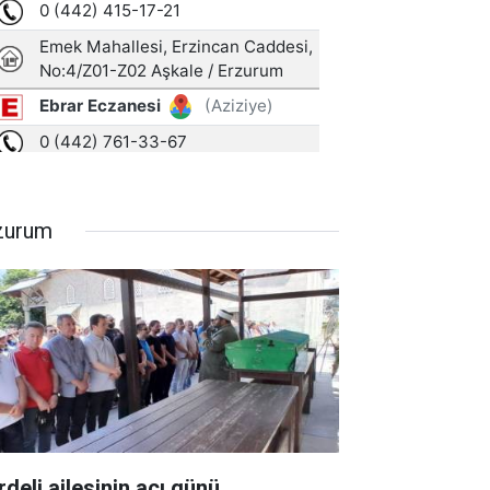
zurum
rdeli ailesinin acı günü