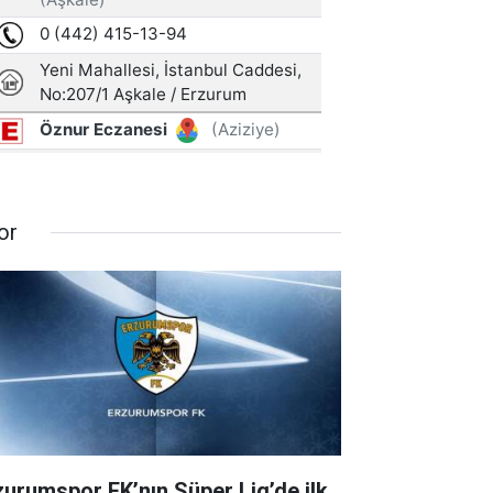
or
zurumspor FK’nın Süper Lig’de ilk