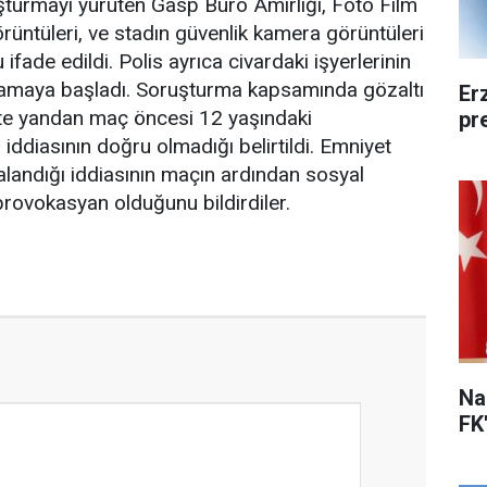
ruşturmayı yürüten Gasp Büro Amirliği, Foto Film
üntüleri, ve stadın güvenlik kamera görüntüleri
ifade edildi. Polis ayrıca civardaki işyerlerinin
plamaya başladı. Soruşturma kapsamında gözaltı
Er
. Öte yandan maç öncesi 12 yaşındaki
pr
 iddiasının doğru olmadığı belirtildi. Emniyet
ralandığı iddiasının maçın ardından sosyal
 provokasyan olduğunu bildirdiler.
Na
FK