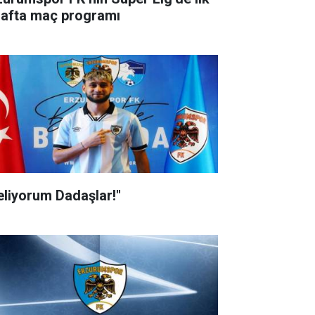
hafta maç programı
eliyorum Dadaşlar!"