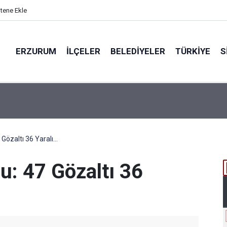
itene Ekle
ERZURUM
İLÇELER
BELEDIYELER
TÜRKIYE
S
N BÖLGEYE AÇILAN SESİ
Gözaltı 36 Yaralı...
u: 47 Gözaltı 36