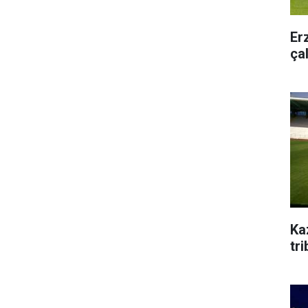
Er
ça
Ka
tr