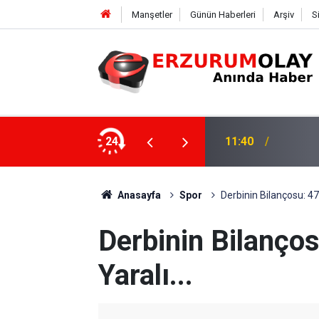
Manşetler
Günün Haberleri
Arşiv
S
24
11:37
TRT’Nİ
Anasayfa
Spor
Derbinin Bilançosu: 47 
Derbinin Bilanços
Yaralı...