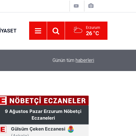
Erzurum
IYASET
26 °C
11:30
Günün tüm
haberleri