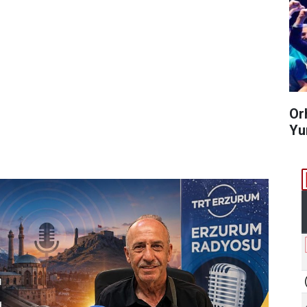
Or
Yum