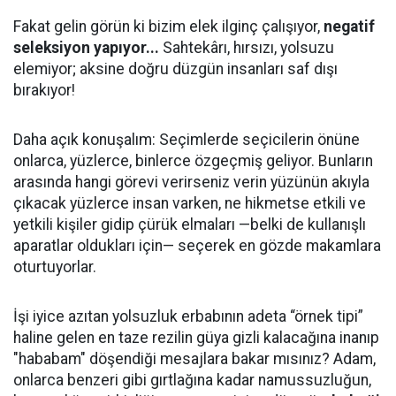
Fakat gelin görün ki bizim elek ilginç çalışıyor,
negatif
seleksiyon yapıyor...
Sahtekârı, hırsızı, yolsuzu
elemiyor; aksine doğru düzgün insanları saf dışı
bırakıyor!
Daha açık konuşalım: Seçimlerde seçicilerin önüne
onlarca, yüzlerce, binlerce özgeçmiş geliyor. Bunların
arasında hangi görevi verirseniz verin yüzünün akıyla
çıkacak yüzlerce insan varken, ne hikmetse etkili ve
yetkili kişiler gidip çürük elmaları —belki de kullanışlı
aparatlar oldukları için— seçerek en gözde makamlara
oturtuyorlar.
İşi iyice azıtan yolsuzluk erbabının adeta “örnek tipi”
haline gelen en taze rezilin güya gizli kalacağına inanıp
"hababam" döşendiği mesajlara bakar mısınız? Adam,
onlarca benzeri gibi gırtlağına kadar namussuzluğun,