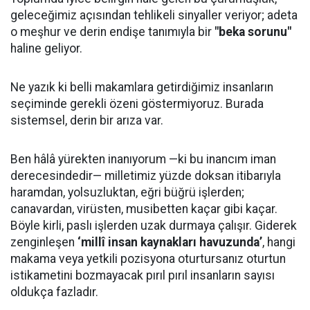
geleceğimiz açısından tehlikeli sinyaller veriyor; adeta
o meşhur ve derin endişe tanımıyla bir
"beka sorunu"
haline geliyor.
Ne yazık ki belli makamlara getirdiğimiz insanların
seçiminde gerekli özeni göstermiyoruz. Burada
sistemsel, derin bir arıza var.
Ben hâlâ yürekten inanıyorum —ki bu inancım iman
derecesindedir— milletimiz yüzde doksan itibarıyla
haramdan, yolsuzluktan, eğri büğrü işlerden;
canavardan, virüsten, musibetten kaçar gibi kaçar.
Böyle kirli, paslı işlerden uzak durmaya çalışır. Giderek
zenginleşen
‘millî insan kaynakları havuzunda’
, hangi
makama veya yetkili pozisyona oturtursanız oturtun
istikametini bozmayacak pırıl pırıl insanların sayısı
oldukça fazladır.