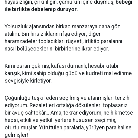
hayasızlığın, çirkinliğin, çamurun içine düşmüş,
bebeği
ile birlikte debelenip duruyor.
Yolsuzluk ajansından birkaç manzaraya daha göz
atalım: Biri hırsızlıklarını ifşa ediyor; diğer
haramzadeler topladıkları rüşveti, irtikâp paralarını
nasıl bölüşeceklerini birbirlerine ikrar ediyor.
Kimi esrarı çekmiş, kafası dumanlı, hesabı kitabı
karışık, kimi sahip olduğu gücü ve kudreti mal edinme
sevgisiyle kirletiyor.
Çoğunluğu teşkil eden seçilmiş ve atanmışları tenzih
ediyorum. Rezaletleri ortalığa dökülenleri toplasanız
bir avuç sahtekâr... Ama, tekrar ediyorum, ne hikmetse
hepsi, etkili ve yetkili yerlere hususen seçilmiş,
oturtulmuşlar. Yürütülen paralarla, yürüyen para haline
gelmişler!