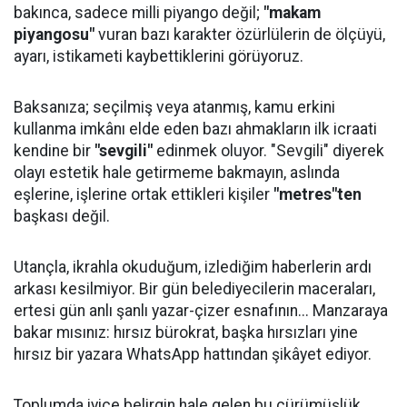
bakınca, sadece milli piyango değil;
"makam
piyangosu"
vuran bazı karakter özürlülerin de ölçüyü,
ayarı, istikameti kaybettiklerini görüyoruz.
Baksanıza; seçilmiş veya atanmış, kamu erkini
kullanma imkânı elde eden bazı ahmakların ilk icraati
kendine bir
"sevgili"
edinmek oluyor. "Sevgili" diyerek
olayı estetik hale getirmeme bakmayın, aslında
eşlerine, işlerine ortak ettikleri kişiler
"metres"ten
başkası değil.
Utançla, ikrahla okuduğum, izlediğim haberlerin ardı
arkası kesilmiyor. Bir gün belediyecilerin maceraları,
ertesi gün anlı şanlı yazar-çizer esnafının... Manzaraya
bakar mısınız: hırsız bürokrat, başka hırsızları yine
hırsız bir yazara WhatsApp hattından şikâyet ediyor.
Toplumda iyice belirgin hale gelen bu çürümüşlük,