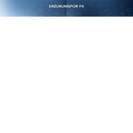
Yayınlanma:
08 Ağustos 2026 Cumartesi 12:02
Erzurumspor FK’nın Trendyol Süper Lig 2026-2027
sezonunda oynayacağı ilk 3 haftanın maç programı
belli oldu.
Türkiye Futbol Federasyonu’ndan alınan bilgilere göre
mavi-beyazlı ekip, sezonun ilk haftasında Amed
Sportif Faaliyetler’e konuk olacak. Erzurumspor FK, 16
Ağustos Pazar günü saat 21.30’da Diyarbakır