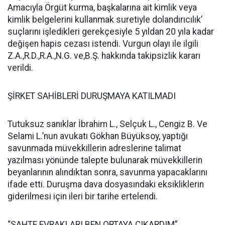
Amacıyla Örgüt kurma, başkalarına ait kimlik veya
kimlik belgelerini kullanmak suretiyle dolandırıcılık’
suçlarını işledikleri gerekçesiyle 5 yıldan 20 yıla kadar
değişen hapis cezası istendi. Vurgun olayı ile ilgili
Z.A.,R.D.,R.A.,N.G. ve,B.Ş. hakkında takipsizlik kararı
verildi.
ŞİRKET SAHİBLERİ DURUŞMAYA KATILMADI
Tutuksuz sanıklar İbrahim L., Selçuk L., Cengiz B. Ve
Selami L.’nun avukatı Gökhan Büyüksoy, yaptığı
savunmada müvekkillerin adreslerine talimat
yazılması yönünde talepte bulunarak müvekkillerin
beyanlarının alındıktan sonra, savunma yapacaklarını
ifade etti. Duruşma dava dosyasındaki eksikliklerin
giderilmesi için ileri bir tarihe ertelendi.
“SAHTE EVRAKLARI BEN ORTAYA ÇIKARDIM”