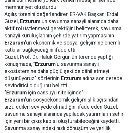
dâhil edilmesine yönelik verilen mesajlar şehirde
memnuniyet oluşturdu.
Açılış törenini değerlendiren ER-VAK Başkanı Erdal
Güzel,
Erzurum
'un savunma sanayii alanında daha
aktif rol üstlenmesi gerektiğini belirterek, savunma
sanayii kuruluşlarının şehirde yatırım yapmasının
Erzurum
'un ekonomik ve sosyal gelişimine önemli
katkılar sağlayacağını ifade etti.
Güzel, Prof. Dr. Haluk Görgün'ün törende yaptığı
konuşmada, "
Erzurum
'u savunma sanayii
ekosistemine daha güçlü şekilde dâhil etmeyi
düşünüyoruz" sözlerinin
Erzurum
adına son derece
sevindirici olduğunu belirtti.
"
Erzurum
için cansuyu niteliğinde"
Erzurum
'un sosyoekonomik gelişmişlik açısından
arzu edilen seviyede olmadığını ifade eden Güzel,
savunma sanayii alanında yapılacak yatırımların şehir
için yeni bir çıkış kapısı oluşturabileceğini kaydetti.
Savunma sanayiindeki hızlı dönüşüm ve yerlilik