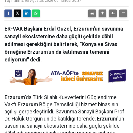
Yayınlanma:
08 Ağustos 2026 Cumartesi 20:37
ER-VAK Başkanı Erdal Güzel, Erzurum'un savunma
sanayii ekosistemine daha güçlü şekilde dâhil
edilmesi gerektiğini belirterek, "Konya ve Sivas
örneğine Erzurum'un da katılmasını temenni
ediyorum" dedi.
Erzurum
'da Türk Silahlı Kuvvetlerini Güçlendirme
Vakfı
Erzurum
Bölge Temsilciliği hizmet binasının
açılışı gerçekleştirildi. Savunma Sanayii Başkanı Prof.
Dr. Haluk Görgün'ün de katıldığı törende,
Erzurum
'un
savunma sanayii ekosistemine daha güçlü şekilde