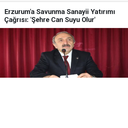
Erzurum'a Savunma Sanayii Yatırımı
Çağrısı: 'Şehre Can Suyu Olur'
Yayınlanma:
08 Ağustos 2026 Cumartesi 20:37
ER-VAK Başkanı Erdal Güzel, Erzurum'un savunma