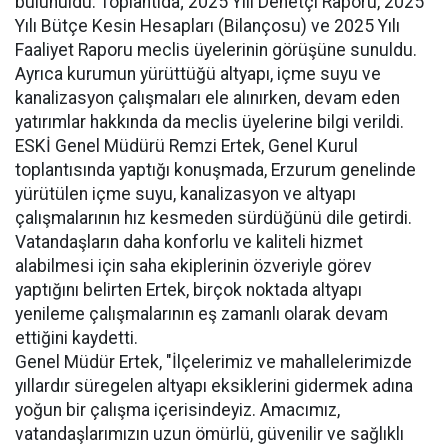
bulunuldu. Toplantıda; 2025 Yılı Denetçi Raporu, 2025
Yılı Bütçe Kesin Hesapları (Bilançosu) ve 2025 Yılı
Faaliyet Raporu meclis üyelerinin görüşüne sunuldu.
Ayrıca kurumun yürüttüğü altyapı, içme suyu ve
kanalizasyon çalışmaları ele alınırken, devam eden
yatırımlar hakkında da meclis üyelerine bilgi verildi.
ESKİ Genel Müdürü Remzi Ertek, Genel Kurul
toplantısında yaptığı konuşmada, Erzurum genelinde
yürütülen içme suyu, kanalizasyon ve altyapı
çalışmalarının hız kesmeden sürdüğünü dile getirdi.
Vatandaşların daha konforlu ve kaliteli hizmet
alabilmesi için saha ekiplerinin özveriyle görev
yaptığını belirten Ertek, birçok noktada altyapı
yenileme çalışmalarının eş zamanlı olarak devam
ettiğini kaydetti.
Genel Müdür Ertek, "İlçelerimiz ve mahallelerimizde
yıllardır süregelen altyapı eksiklerini gidermek adına
yoğun bir çalışma içerisindeyiz. Amacımız,
vatandaşlarımızın uzun ömürlü, güvenilir ve sağlıklı