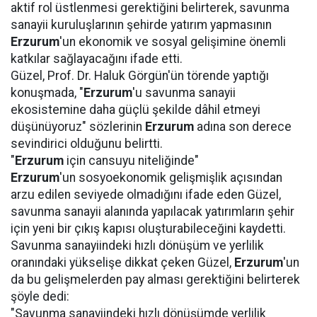
aktif rol üstlenmesi gerektiğini belirterek, savunma
sanayii kuruluşlarının şehirde yatırım yapmasının
Erzurum
'un ekonomik ve sosyal gelişimine önemli
katkılar sağlayacağını ifade etti.
Güzel, Prof. Dr. Haluk Görgün'ün törende yaptığı
konuşmada, "
Erzurum
'u savunma sanayii
ekosistemine daha güçlü şekilde dâhil etmeyi
düşünüyoruz" sözlerinin
Erzurum
adına son derece
sevindirici olduğunu belirtti.
"
Erzurum
için cansuyu niteliğinde"
Erzurum
'un sosyoekonomik gelişmişlik açısından
arzu edilen seviyede olmadığını ifade eden Güzel,
savunma sanayii alanında yapılacak yatırımların şehir
için yeni bir çıkış kapısı oluşturabileceğini kaydetti.
Savunma sanayiindeki hızlı dönüşüm ve yerlilik
oranındaki yükselişe dikkat çeken Güzel,
Erzurum
'un
da bu gelişmelerden pay alması gerektiğini belirterek
şöyle dedi:
"Savunma sanayiindeki hızlı dönüşümde yerlilik