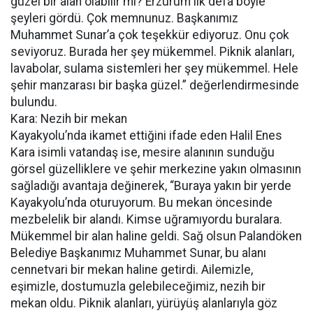
güzel bir alan olabilir mi? Erzurum ilk defa böyle
şeyleri gördü. Çok memnunuz. Başkanımız
Muhammet Sunar’a çok teşekkür ediyoruz. Onu çok
seviyoruz. Burada her şey mükemmel. Piknik alanları,
lavabolar, sulama sistemleri her şey mükemmel. Hele
şehir manzarası bir başka güzel.” değerlendirmesinde
bulundu.
Kara: Nezih bir mekan
Kayakyolu’nda ikamet ettiğini ifade eden Halil Enes
Kara isimli vatandaş ise, mesire alanının sunduğu
görsel güzelliklere ve şehir merkezine yakın olmasının
sağladığı avantaja değinerek, “Buraya yakın bir yerde
Kayakyolu’nda oturuyorum. Bu mekan öncesinde
mezbelelik bir alandı. Kimse uğramıyordu buralara.
Mükemmel bir alan haline geldi. Sağ olsun Palandöken
Belediye Başkanımız Muhammet Sunar, bu alanı
cennetvari bir mekan haline getirdi. Ailemizle,
eşimizle, dostumuzla gelebileceğimiz, nezih bir
mekan oldu. Piknik alanları, yürüyüş alanlarıyla göz