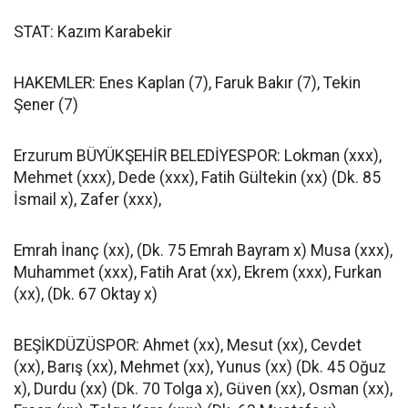
STAT: Kazım Karabekir
HAKEMLER: Enes Kaplan (7), Faruk Bakır (7), Tekin
Şener (7)
Erzurum BÜYÜKŞEHİR BELEDİYESPOR: Lokman (xxx),
Mehmet (xxx), Dede (xxx), Fatih Gültekin (xx) (Dk. 85
İsmail x), Zafer (xxx),
Emrah İnanç (xx), (Dk. 75 Emrah Bayram x) Musa (xxx),
Muhammet (xxx), Fatih Arat (xx), Ekrem (xxx), Furkan
(xx), (Dk. 67 Oktay x)
BEŞİKDÜZÜSPOR: Ahmet (xx), Mesut (xx), Cevdet
(xx), Barış (xx), Mehmet (xx), Yunus (xx) (Dk. 45 Oğuz
x), Durdu (xx) (Dk. 70 Tolga x), Güven (xx), Osman (xx),