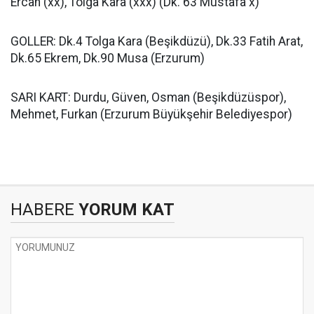
Ercan (xx), Tolga Kara (xxx) (Dk. 63 Mustafa x)
GOLLER: Dk.4 Tolga Kara (Beşikdüzü), Dk.33 Fatih Arat,
Dk.65 Ekrem, Dk.90 Musa (Erzurum)
SARI KART: Durdu, Güven, Osman (Beşikdüzüspor),
Mehmet, Furkan (Erzurum Büyükşehir Belediyespor)
HABERE
YORUM KAT