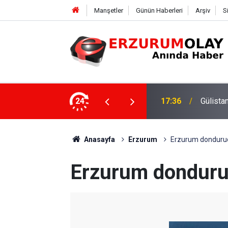
Manşetler
Günün Haberleri
Arşiv
S
ki dalgıca tutuklama
24
12:29
Anasayfa
Erzurum
Erzurum donduruc
Erzurum donduru