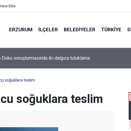
itene Ekle
ERZURUM
İLÇELER
BELEDIYELER
TÜRKIYE
S
u soğuklara teslim
cu soğuklara teslim