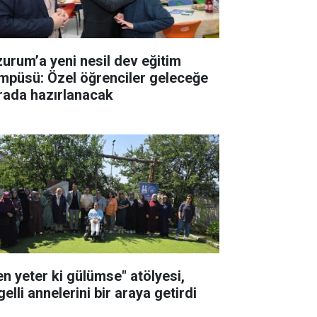
zurum’a yeni nesil dev eğitim
mpüsü: Özel öğrenciler geleceğe
rada hazırlanacak
en yeter ki gülümse" atölyesi,
elli annelerini bir araya getirdi