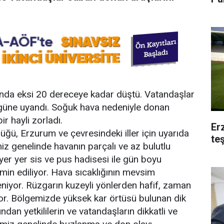
ltında eksi 20 dereceye kadar düştü. Vatandaşlar
 güne uyandı. Soğuk hava nedeniyle donan
ir hayli zorladı.
Er
ğü, Erzurum ve çevresindeki iller için uyarıda
te
z genelinde havanın parçalı ve az bulutlu
er yer sis ve pus hadisesi ile gün boyu
in ediliyor. Hava sıcaklığının mevsim
eniyor. Rüzgarın kuzeyli yönlerden hafif, zaman
or. Bölgemizde yüksek kar örtüsü bulunan dik
dan yetkililerin ve vatandaşların dikkatli ve