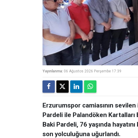
Yayınlanma:
06 Ağustos 2026 Perşembe 17:39
Erzurumspor camiasının sevilen 
Pardeli ile Palandöken Kartalları
Baki Pardeli, 76 yaşında hayatını 
son yolculuğuna uğurlandı.