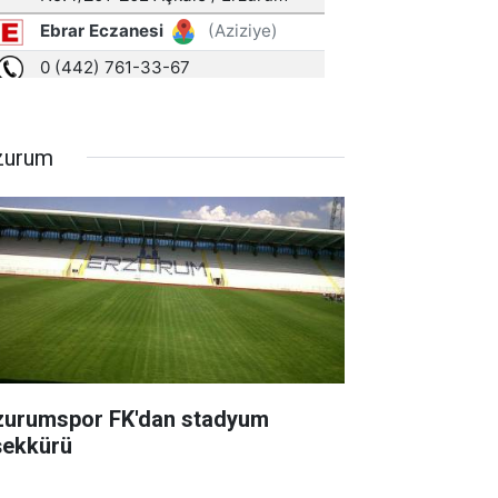
zurum
zurumspor FK'dan stadyum
şekkürü