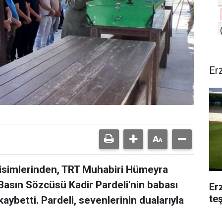
Er
isimlerinden, TRT Muhabiri Hümeyra
 Basın Sözcüsü Kadir Pardeli'nin babası
Er
te
kaybetti. Pardeli, sevenlerinin dualarıyla