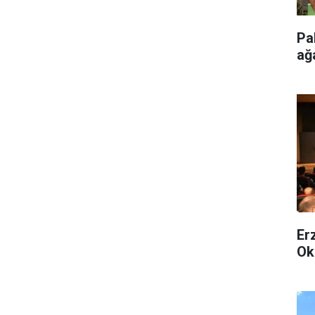
Pa
ağ
Er
Ok