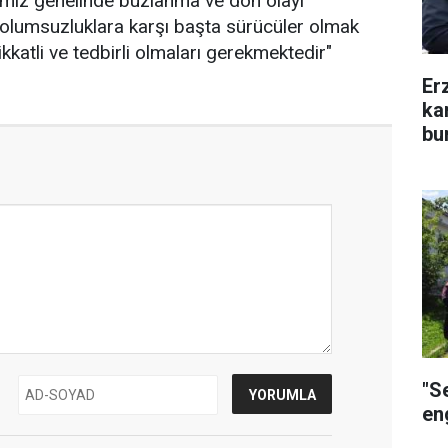
gemiz genelinde buzlanma ve don olayı
olumsuzluklara karşı başta sürücüler olmak
ikkatli ve tedbirli olmaları gerekmektedir"
Er
ka
bu
"S
eng