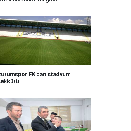
zurumspor FK'dan stadyum
şekkürü