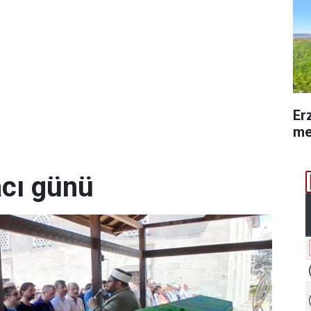
Er
me
acı günü