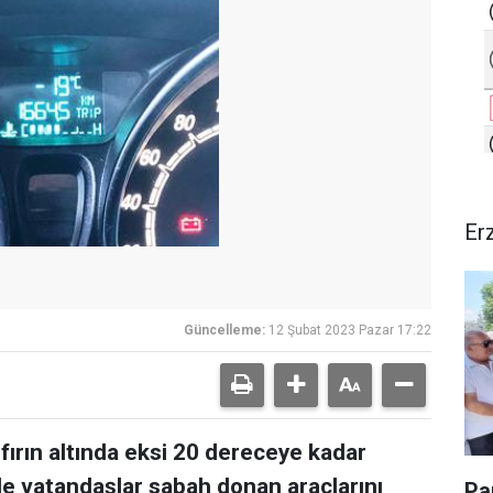
Er
Güncelleme:
12 Şubat 2023 Pazar 17:22
fırın altında eksi 20 dereceye kadar
le vatandaşlar sabah donan araçlarını
Pa