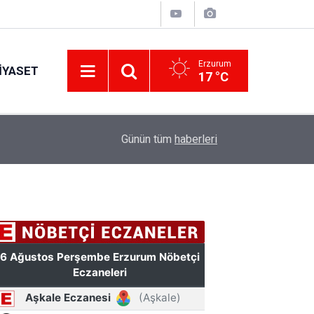
Erzurum
IYASET
17 °C
12:25
YÜRÜYEN PARALAR MANGASI
Günün tüm
haberleri