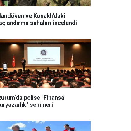
landöken ve Konaklı'daki
açlandırma sahaları incelendi
zurum’da polise "Finansal
uryazarlık" semineri