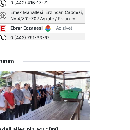
zurum
rdeli ailesinin acı günü