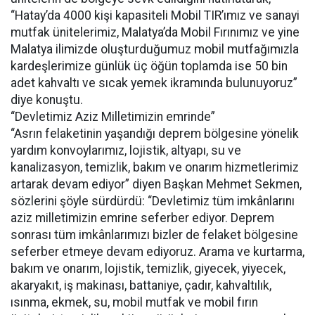
“Hatay’da 4000 kişi kapasiteli Mobil TIR’ımız ve sanayi
mutfak ünitelerimiz, Malatya’da Mobil Fırınımız ve yine
Malatya ilimizde oluşturduğumuz mobil mutfağımızla
kardeşlerimize günlük üç öğün toplamda ise 50 bin
adet kahvaltı ve sıcak yemek ikramında bulunuyoruz”
diye konuştu.
“Devletimiz Aziz Milletimizin emrinde”
“Asrın felaketinin yaşandığı deprem bölgesine yönelik
yardım konvoylarımız, lojistik, altyapı, su ve
kanalizasyon, temizlik, bakım ve onarım hizmetlerimiz
artarak devam ediyor” diyen Başkan Mehmet Sekmen,
sözlerini şöyle sürdürdü: “Devletimiz tüm imkânlarını
aziz milletimizin emrine seferber ediyor. Deprem
sonrası tüm imkânlarımızı bizler de felaket bölgesine
seferber etmeye devam ediyoruz. Arama ve kurtarma,
bakım ve onarım, lojistik, temizlik, giyecek, yiyecek,
akaryakıt, iş makinası, battaniye, çadır, kahvaltılık,
ısınma, ekmek, su, mobil mutfak ve mobil fırın