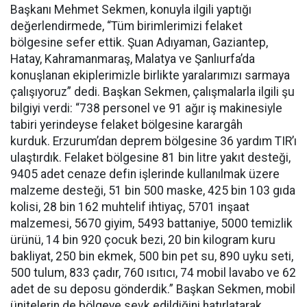
Başkanı Mehmet Sekmen, konuyla ilgili yaptığı
değerlendirmede, “Tüm birimlerimizi felaket
bölgesine sefer ettik. Şuan Adıyaman, Gaziantep,
Hatay, Kahramanmaraş, Malatya ve Şanlıurfa’da
konuşlanan ekiplerimizle birlikte yaralarımızı sarmaya
çalışıyoruz” dedi. Başkan Sekmen, çalışmalarla ilgili şu
bilgiyi verdi: “738 personel ve 91 ağır iş makinesiyle
tabiri yerindeyse felaket bölgesine karargâh
kurduk. Erzurum’dan deprem bölgesine 36 yardım TIR’ı
ulaştırdık. Felaket bölgesine 81 bin litre yakıt desteği,
9405 adet cenaze defin işlerinde kullanılmak üzere
malzeme desteği, 51 bin 500 maske, 425 bin 103 gıda
kolisi, 28 bin 162 muhtelif ihtiyaç, 5701 inşaat
malzemesi, 5670 giyim, 5493 battaniye, 5000 temizlik
ürünü, 14 bin 920 çocuk bezi, 20 bin kilogram kuru
bakliyat, 250 bin ekmek, 500 bin pet su, 890 uyku seti,
500 tulum, 833 çadır, 760 ısıtıcı, 74 mobil lavabo ve 62
adet de su deposu gönderdik.” Başkan Sekmen, mobil
ünitelerin de bölgeye sevk edildiğini hatırlatarak,