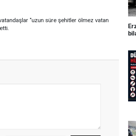
vatandaşlar "uzun süre şehitler ölmez vatan
Er
tti.
bi