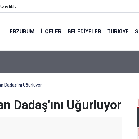
itene Ekle
ERZURUM
İLÇELER
BELEDIYELER
TÜRKIYE
S
ta Değil, Bir Ömür
 Dadaş'ını Uğurluyor
n Dadaş'ını Uğurluyor