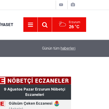
Erzurum
IYASET
26 °C
11:24
Erzurum’un Ayasofyası’nda ortaya çıktı! Namazd
Günün tüm
haberleri