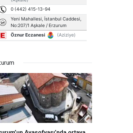
zurum
zurum’un Ayasofyası’nda ortaya