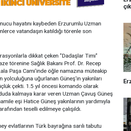
çı
 sonucu hayatını kaybeden Erzurumlu Uzman
erce vatandaşın katıldığı törenle son
perasyonlarla dikkat çeken "Dadaşlar Timi"
e törenine Sağlık Bakanı Prof. Dr. Recep
 Lala Paşa Cami'inde öğle namazına müteakip
n yolculuğuna uğurlanan Güneş'in yakınları
Erz
lük çekti. 1.5 yıl öncesi komando olarak
 orduda kalmaya karar veren Uzman Çavuş Güneş
 hamile eşi Hatice Güneş yakınlarının yardımıyla
afından teselli edilmeye çalışıldı.
evlatlarının Türk bayrağına sarılı tabutu