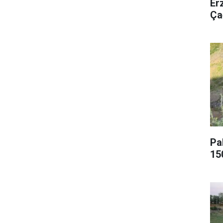
Er
Ça
Pa
15