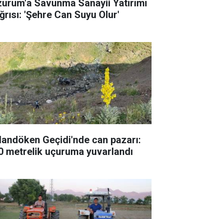
zurum'a Savunma Sanayii Yatırımı
ğrısı: 'Şehre Can Suyu Olur'
landöken Geçidi'nde can pazarı:
0 metrelik uçuruma yuvarlandı