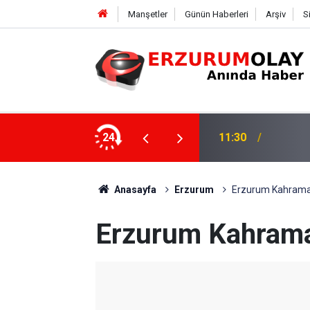
Manşetler
Günün Haberleri
Arşiv
S
24
11:27
Altı Haf
Anasayfa
Erzurum
Erzurum Kahraman
Erzurum Kahrama