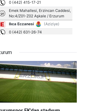
zurum
zurumspor FK'dan stadyum