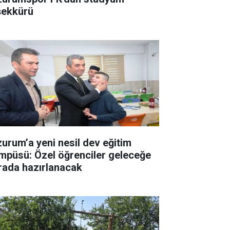
şekkürü
zurum’a yeni nesil dev eğitim
mpüsü: Özel öğrenciler geleceğe
rada hazırlanacak