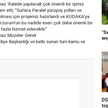
az ‘Kalede yapılacak çok önemli bir işimiz
m etti; “Surlara Paralel yürüyüş yolları ve
pılması için projemiz hazırlandı ve KUDAKA’ya
Erzurum’un bu nadide eseri çok daha önemli bir
fazla hizmet edecektir.”
"S
maz Müzeler Genel
eng
iye Başkanlığı ve katkı sunan tüm kamu ve
DSİ
to