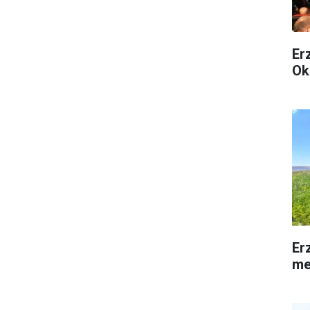
Er
Ok
Er
me