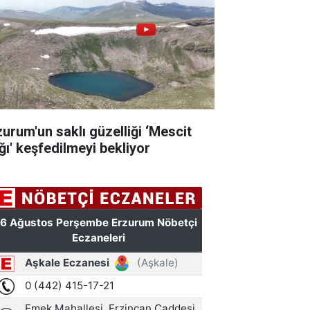
zurum'un saklı güzelliği ‘Mescit
ğı' keşfedilmeyi bekliyor