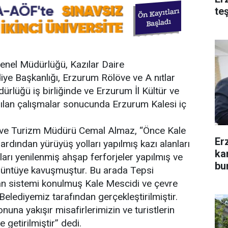
te
Genel Müdürlüğü, Kazılar Daire
iye Başkanlığı, Erzurum Rölöve ve A nıtlar
üğü iş birliğinde ve Erzurum İl Kültür ve
lan çalışmalar sonucunda Erzurum Kalesi iç
tür ve Turizm Müdürü Cemal Almaz, “Önce Kale
Er
ş ardından yürüyüş yolları yapılmış kazı alanları
ka
arı yenilenmiş ahşap ferforjeler yapılmış ve
bu
örüntüye kavuşmuştur. Bu arada Tepsi
an sistemi konulmuş Kale Mescidi ve çevre
elediyemiz tarafından gerçekleştirilmiştir.
nuna yakışır misafirlerimizin ve turistlerin
 getirilmiştir” dedi.