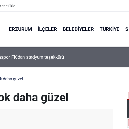
itene Ekle
ERZURUM
İLÇELER
BELEDIYELER
TÜRKIYE
S
Çakmak, "COP31 Yolunda Bilim Diplomasisi: Akademi Lansmanı"
ına Katıldı
k daha güzel
ok daha güzel