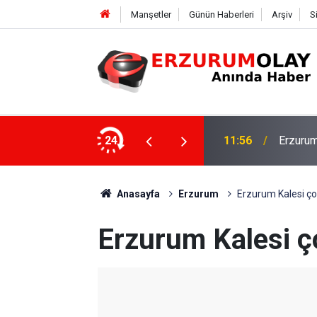
Manşetler
Günün Haberleri
Arşiv
S
Rektör 
şekkürü
24
11:50
Program
Anasayfa
Erzurum
Erzurum Kalesi ço
Erzurum Kalesi ç