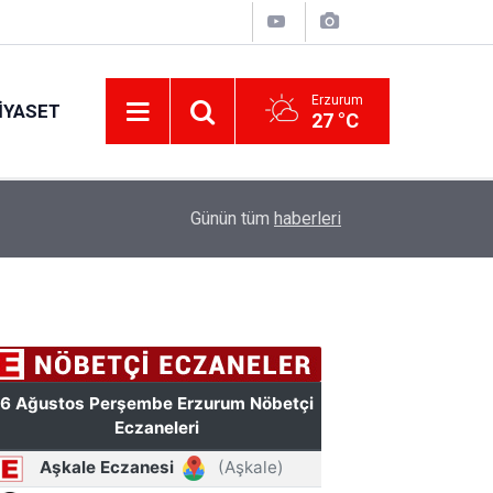
Erzurum
IYASET
27 °C
Erzurum’a yeni nesil dev eğitim kampüsü: Özel 
11:42
Günün tüm
haberleri
hazırlanacak