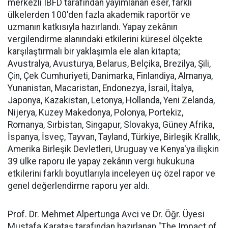
merkezli IBFD tarafından yayımlanan eser, farklı
ülkelerden 100'den fazla akademik raportör ve
uzmanın katkısıyla hazırlandı. Yapay zekânın
vergilendirme alanındaki etkilerini küresel ölçekte
karşılaştırmalı bir yaklaşımla ele alan kitapta;
Avustralya, Avusturya, Belarus, Belçika, Brezilya, Şili,
Çin, Çek Cumhuriyeti, Danimarka, Finlandiya, Almanya,
Yunanistan, Macaristan, Endonezya, İsrail, İtalya,
Japonya, Kazakistan, Letonya, Hollanda, Yeni Zelanda,
Nijerya, Kuzey Makedonya, Polonya, Portekiz,
Romanya, Sırbistan, Singapur, Slovakya, Güney Afrika,
İspanya, İsveç, Tayvan, Tayland, Türkiye, Birleşik Krallık,
Amerika Birleşik Devletleri, Uruguay ve Kenya'ya ilişkin
39 ülke raporu ile yapay zekânın vergi hukukuna
etkilerini farklı boyutlarıyla inceleyen üç özel rapor ve
genel değerlendirme raporu yer aldı.
Prof. Dr. Mehmet Alpertunga Avci ve Dr. Öğr. Üyesi
Mustafa Karataş tarafından hazırlanan "The Impact of