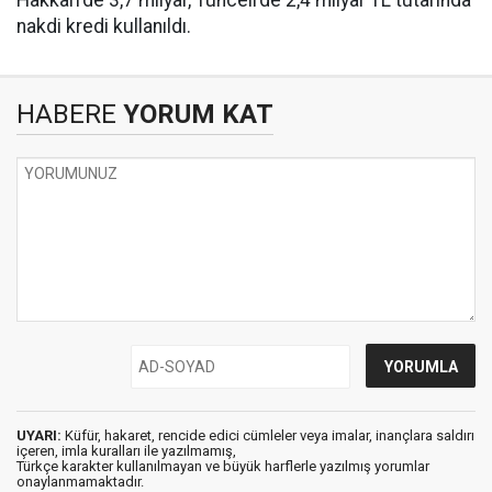
Hakkari’de 3,7 milyar, Tunceli’de 2,4 milyar TL tutarında
nakdi kredi kullanıldı.
HABERE
YORUM KAT
UYARI:
Küfür, hakaret, rencide edici cümleler veya imalar, inançlara saldırı
içeren, imla kuralları ile yazılmamış,
Türkçe karakter kullanılmayan ve büyük harflerle yazılmış yorumlar
onaylanmamaktadır.