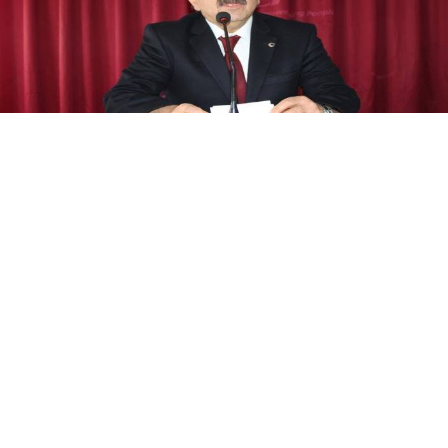
Yayınlanma:
08 Ağustos 2026 Cumartesi 20:37
ER-VAK Başkanı Erdal Güzel, Erzurum'un savunma
sanayii ekosistemine daha güçlü şekilde dâhil
edilmesi gerektiğini belirterek, "Konya ve Sivas
örneğine Erzurum'un da katılmasını temenni
ediyorum" dedi.