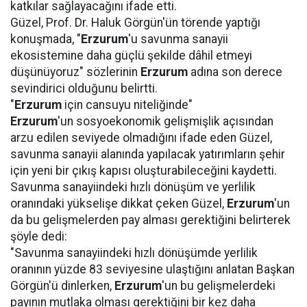
katkılar sağlayacağını ifade etti.
Güzel, Prof. Dr. Haluk Görgün'ün törende yaptığı
konuşmada, "
Erzurum
'u savunma sanayii
ekosistemine daha güçlü şekilde dâhil etmeyi
düşünüyoruz" sözlerinin
Erzurum
adına son derece
sevindirici olduğunu belirtti.
"
Erzurum
için cansuyu niteliğinde"
Erzurum
'un sosyoekonomik gelişmişlik açısından
arzu edilen seviyede olmadığını ifade eden Güzel,
savunma sanayii alanında yapılacak yatırımların şehir
için yeni bir çıkış kapısı oluşturabileceğini kaydetti.
Savunma sanayiindeki hızlı dönüşüm ve yerlilik
oranındaki yükselişe dikkat çeken Güzel,
Erzurum
'un
da bu gelişmelerden pay alması gerektiğini belirterek
şöyle dedi:
"Savunma sanayiindeki hızlı dönüşümde yerlilik
oranının yüzde 83 seviyesine ulaştığını anlatan Başkan
Görgün'ü dinlerken,
Erzurum
'un bu gelişmelerdeki
payının mutlaka olması gerektiğini bir kez daha