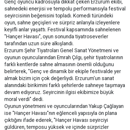
Genç oyuncu kadrosuyla dikkat çeken Erzurum ekibi,
sahnedeki enerjisi ve tempolu performansıyla festival
seyircisinin beğenisini topladı. Komedi türündeki
oyun, sahne geçişleri ve sürpriz anlarıyla izleyenlere
keyifli anlar yaşattı. Festival kapsamında sahnelenen
"Hançer Havası", oyun sonunda tiyatroseverler
tarafından uzun süre alkışlandı.
Erzurum Şehir Tiyatroları Genel Sanat Yönetmeni ve
oyunun oyuncularından Emrah Çılgı, şehir tiyatrolarının
farklı kentlerde sahne almasının önemli olduğunu
belirterek, "Genç ve dinamik bir ekiple festivalde yer
almak bizim için çok değerliydi. Erzurum'un sanat
alanındaki birikimini farklı şehirlerde sahneye taşımaya
devam ediyoruz. Seyircinin ilgisi ekibimize büyük
moral verdi" dedi.
Oyunun yönetmeni ve oyuncularından Yakup Çağlayan
ise "Hançer Havası"nın eğlenceli yapısıyla ön plana
çıktığını ifade ederek, "Hançer Havası seyirciyi
güldüren, temposu yüksek ve içinde sürprizler