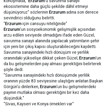
konuşmada, "
Erzurum
'u savunma sanayii
ekosistemine daha güçlü şekilde dâhil etmeyi
düşünüyoruz" sözlerinin
Erzurum
adına son derece
sevindirici olduğunu belirtti.
"
Erzurum
için cansuyu niteliğinde"
Erzurum
'un sosyoekonomik gelişmişlik açısından
arzu edilen seviyede olmadığını ifade eden Güzel,
savunma sanayii alanında yapılacak yatırımların şehir
için yeni bir çıkış kapısı oluşturabileceğini kaydetti.
Savunma sanayiindeki hızlı dönüşüm ve yerlilik
oranındaki yükselişe dikkat çeken Güzel,
Erzurum
'un
da bu gelişmelerden pay alması gerektiğini belirterek
şöyle dedi:
"Savunma sanayiindeki hızlı dönüşümde yerlilik
oranının yüzde 83 seviyesine ulaştığını anlatan Başkan
Görgün'ü dinlerken,
Erzurum
'un bu gelişmelerdeki
payının mutlaka olması gerektiğini bir kez daha
düşündük."
"Sivas, Kayseri ve Konya örnekleri var"