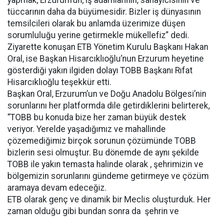
yapmak, Erzurum’un, iş adamlarının, sanayicisinin ve
tüccarının daha da büyümesidir. Bizler iş dünyasının
temsilcileri olarak bu anlamda üzerimize düşen
sorumluluğu yerine getirmekle mükellefiz” dedi.
Ziyarette konuşan ETB Yönetim Kurulu Başkanı Hakan
Oral, ise Başkan Hisarcıklıoğlu’nun Erzurum heyetine
gösterdiği yakın ilgiden dolayı TOBB Başkanı Rıfat
Hisarcıklıoğlu teşekkür etti.
Başkan Oral, Erzurum’un ve Doğu Anadolu Bölgesi’nin
sorunlarını her platformda dile getirdiklerini belirterek,
“TOBB bu konuda bize her zaman büyük destek
veriyor. Yerelde yaşadığımız ve mahallinde
çözemediğimiz birçok sorunun çözümünde TOBB
bizlerin sesi olmuştur. Bu dönemde de aynı şekilde
TOBB ile yakın temasta halinde olarak , şehrimizin ve
bölgemizin sorunlarını gündeme getirmeye ve çözüm
aramaya devam edeceğiz.
ETB olarak genç ve dinamik bir Meclis oluşturduk. Her
zaman olduğu gibi bundan sonra da şehrin ve