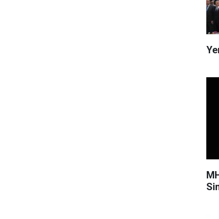
Ye
MH
Si