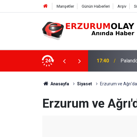
Manşetler
Günün Haberleri
Arşiv
S
efa örneği
24
17:40
Palandö
Anasayfa
Siyaset
Erzurum ve Ağrı'da
Erzurum ve Ağrı'