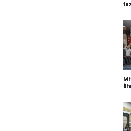
ta
MH
İl