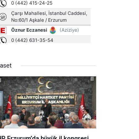
yaset
P Erzurum’da büyük il kongresi