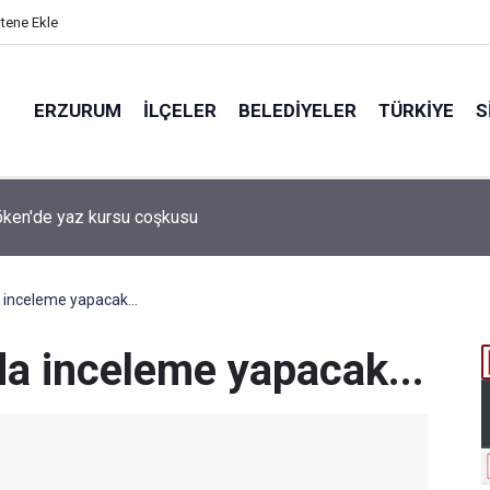
itene Ekle
ERZURUM
İLÇELER
BELEDIYELER
TÜRKIYE
S
ken'de yaz kursu coşkusu
 inceleme yapacak...
da inceleme yapacak...