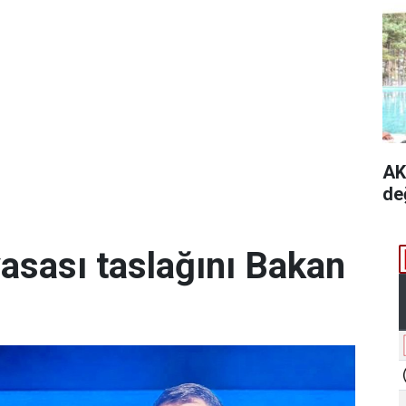
AK
de
yasası taslağını Bakan