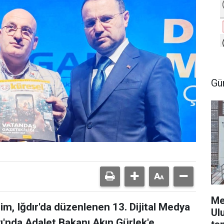
Gü
Me
m, Iğdır'da düzenlenen 13. Dijital Medya
Ul
yı'nda Adalet Bakanı Akın Gürlek'e