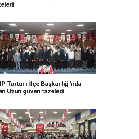
zeledi
P Tortum İlçe Başkanlığı'nda
han Uzun güven tazeledi