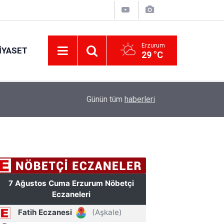
Erzurum
IYASET
29 °C
17:37
TÜBİTAK desteği aldı
Günün tüm
haberleri