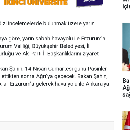
iç
r dizi incelemelerde bulunmak üzere yarın
aya göre, yarın sabah havayolu ile Erzurum'a
urum Valiliği, Büyükşehir Belediyesi, İl
ğü ve Ak Parti İl Başkanlıklarını ziyaret
kan Şahin, 14 Nisan Cumartesi günü Pasinler
 ettikten sonra Ağrı'ya geçecek. Bakan Şahin,
Ba
krar Erzurum'a gelerek hava yolu ile Ankara'ya
Ağ
sa
ge