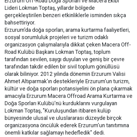
Erzurum Off-Road Doğa Sporları ve Macera Ekibi
Lideri Lokman Toptaş, yıllardır bölgede
gerçekleştirilen benzeri etkinliklerle isminden sıkça
bahsettiriyor.
Erzurum'da doğa sporları, arama kurtarma faaliyetleri,
sosyal sorumluluk projeleri ve turizm odaklı
organizasyon çalışmalarıyla dikkat çeken Macera Off-
Road Kulübü Başkanı Lokman Toptaş, toplum
tarafından sevilen, saygı duyulan ve geniş bir çevre
tarafından takdir edilen bir sivil toplum gönüllüsü
olarak biliniyor. 2012 yılında dönemin Erzurum Valisi
Ahmet Altıparmak'ın destekleriyle Erzurum'un turizm,
kültür ve doğa sporları potansiyelini ön plana çıkarmak
amacıyla Erzurum Macera Offroad Arama Kurtarma ve
Doğa Sporları Kulübü'nü kurduklarını vurgulayan
Lokman Toptaş, "Kuruluşundan itibaren kulüp
bünyesinde ulusal ve uluslararası düzeyde birçok
organizasyona öncülük ederek Erzurum'un tanıtımına
önemli katkılar sağlamayı hedefledik" dedi.