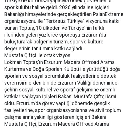
Türkiye'de kurumsal yapısıyla örnek gösterilen bir
spor kulübü haline geldi. 2026 yılında ise İçişleri
Bakanlığı himayelerinde gerçekleştirilen PalanExtreme
organizasyonu ile "Terörsüz Türkiye" vizyonuna katkı
sunan Toptaş, 10 ülkeden ve Türkiye'nin farklı
illerinden gelen yüzlerce sporcuyu Erzurum'da
buluşturarak bölgenin turizm, spor ve kültürel
değerlerinin tanıtımına katkı sağladı.
Mustafa Çiftçi ile ortak vizyon
Lokman Toptaş'ın Erzurum Macera Offroad Arama
Kurtarma ve Doğa Sporları Kulübü ile yürüttüğü doğa
sporları ve sosyal sorumluluk faaliyetlerine destek
veren isimlerden biri de Erzurum Valiliği döneminde
şehrin sosyal, kültürel ve sportif gelişimine önemli
katkılar sağlayan İçişleri Bakanı Mustafa Çiftçi ismi
oldu. Erzurum'da görev yaptığı dönemde gençlik
faaliyetlerine, spor organizasyonlarına ve sivil toplum
çalışmalarına yakın ilgi gösteren İçişleri Bakanı
Mustafa Çiftçi, Erzurum Macera Offroad Arama