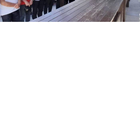
Yayınlanma:
06 Ağustos 2026 Perşembe 17:39
Erzurumspor camiasının sevilen isimlerinden, TRT
Muhabiri Hümeyra Pardeli ile Palandöken Kartalları
Basın Sözcüsü Kadir Pardeli'nin babası Baki Pardeli,
76 yaşında hayatını kaybetti. Pardeli, sevenlerinin
dualarıyla son yolculuğuna uğurlandı.
Erzurumspor camiasının yakından tanıdığı, kentin
sevilen ve saygın isimlerinden Baki Pardeli, 76 yaşında