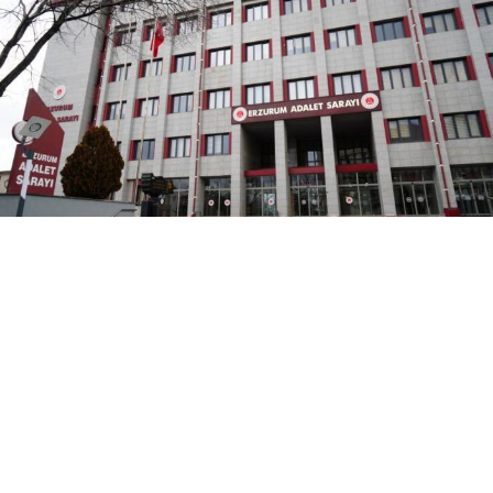
Yayınlanma:
07 Ağustos 2026 Cuma 10:56
Erzurum Cumhuriyet Başsavcılığı, adliye binası
arşivinde çıkan yangının kısa sürede
söndürüldüğünü, dumandan etkilenen 2 personelin
taburcu edildiğini ve yanan dosyaların dijital
sistemde kayıtlı olduğunu açıkladı.