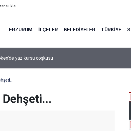
itene Ekle
ERZURUM
İLÇELER
BELEDIYELER
TÜRKIYE
S
 desteği aldı
şeti...
Dehşeti...