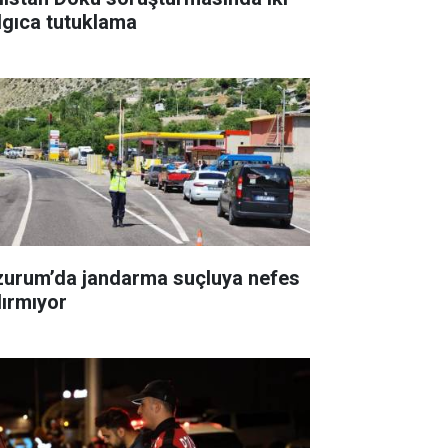
lgıca tutuklama
zurum’da jandarma suçluya nefes
dırmıyor