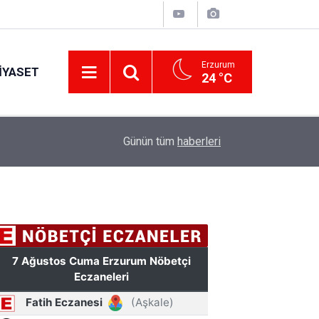
Erzurum
IYASET
24 °C
17:34
Erzurum’da gıda ve yem işletmelerine sıkı marka
Günün tüm
haberleri