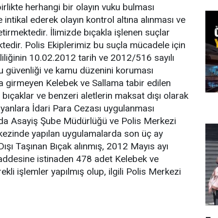
rlikte herhangi bir olayın vuku bulması
ntikal ederek olayın kontrol altına alınması ve
etirmektedir. İlimizde bıçakla işlenen suçlar
tedir. Polis Ekiplerimiz bu suçla mücadele için
iliğinin 10.02.2012 tarih ve 2012/516 sayılı
kamu güvenliği ve kamu düzenini koruması
 girmeyen Kelebek ve Sallama tabir edilen
 bıçaklar ve benzeri aletlerin maksat dışı olarak
yanlara İdari Para Cezası uygulanması
da Asayiş Şube Müdürlüğü ve Polis Merkezi
merkezinde yapılan uygulamalarda son üç ay
ışı Taşınan Bıçak alınmış, 2012 Mayıs ayı
addesine istinaden 478 adet Kelebek ve
kli işlemler yapılmış olup, ilgili Polis Merkezi