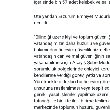
içerisinde bin 57 adet kelebek ve salla
Öte yandan Erzurum Emniyet Müdürlüğ
denildi:
"Bilindiği üzere kişi ve toplum güvenli
vatandaşımızın daha huzurlu ve güve
bakımından önleyici güvenlik hizmetle
vatandaşın can ve mal güvenliğinin s
yaşanabilmesi için Asayiş Şube Müdür
sorumluluk bölgelerinde önleyici koruy
kendilerine verdiği görev, yetki ve so
Yürütmekte oldukları bu önleyici göre
unsuruna rastlanılması veya tespit e
gerekli yasal işlemler yapılmak üzere
tutanağı ile birlikte ilgili birime tes
merkezinde toplumun huzuru, güvenliğ