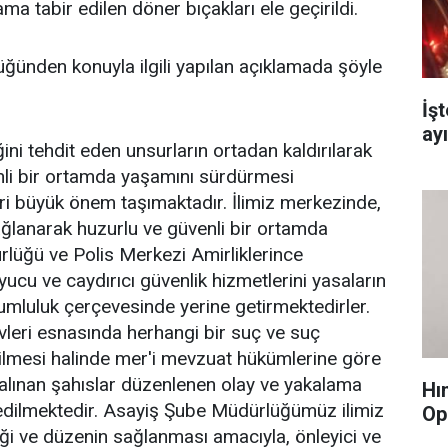
ma tabir edilen döner bıçakları ele geçirildi.
ünden konuyla ilgili yapılan açıklamada şöyle
İş
ay
ğini tehdit eden unsurların ortadan kaldırılarak
nli bir ortamda yaşamını sürdürmesi
ri büyük önem taşımaktadır. İlimiz merkezinde,
ağlanarak huzurlu ve güvenli bir ortamda
lüğü ve Polis Merkezi Amirliklerince
ucu ve caydırıcı güvenlik hizmetlerini yasaların
rumluluk çerçevesinde yerine getirmektedirler.
vleri esnasında herhangi bir suç ve suç
dilmesi halinde mer'i mevzuat hükümlerine göre
 alınan şahıslar düzenlenen olay ve yakalama
Hı
lim edilmektedir. Asayiş Şube Müdürlüğümüz ilimiz
Op
i ve düzenin sağlanması amacıyla, önleyici ve