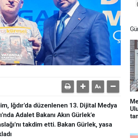
Gü
Me
m, Iğdır'da düzenlenen 13. Dijital Medya
Ul
yı'nda Adalet Bakanı Akın Gürlek'e
ta
slağı'nı takdim etti. Bakan Gürlek, yasa
kladı