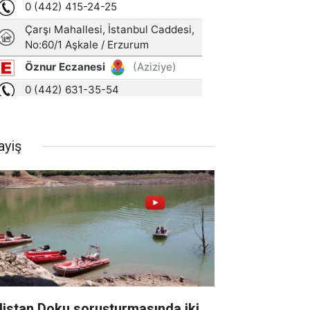
ayiş
listan Doku soruşturmasında iki