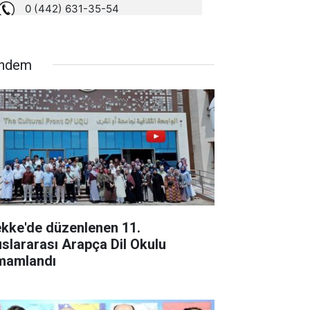
ndem
kke'de düzenlenen 11.
uslararası Arapça Dil Okulu
mamlandı