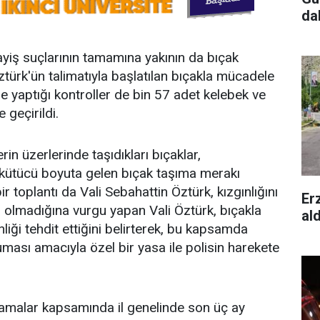
da
iş suçlarının tamamına yakının da bıçak
ztürk'ün talimatıyla başlatılan bıçakla mücadele
e yaptığı kontroller de bin 57 adet kelebek ve
 geçirildi.
rin üzerlerinde taşıdıkları bıçaklar,
rkütücü boyuta gelen bıçak taşıma merakı
r toplantı da Vali Sebahattin Öztürk, kızgınlığını
Er
tür olmadığına vurgu yapan Vali Öztürk, bıçakla
al
liği tehdit ettiğini belirterek, bu kapsamda
ası amacıyla özel bir yasa ile polisin harekete
lamalar kapsamında il genelinde son üç ay