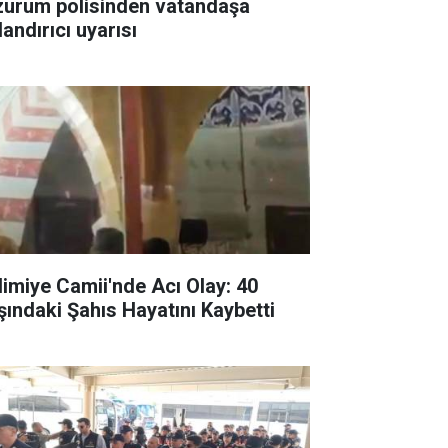
zurum polisinden vatandaşa
andırıcı uyarısı
limiye Camii'nde Acı Olay: 40
şındaki Şahıs Hayatını Kaybetti