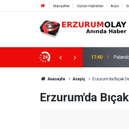
Manşetler
Günün Haberleri
Arşiv
S
su
24
17:37
TÜBİTAK
Anasayfa
Asayiş
Erzurum'da Bıçak Deh
Erzurum'da Bıçak 