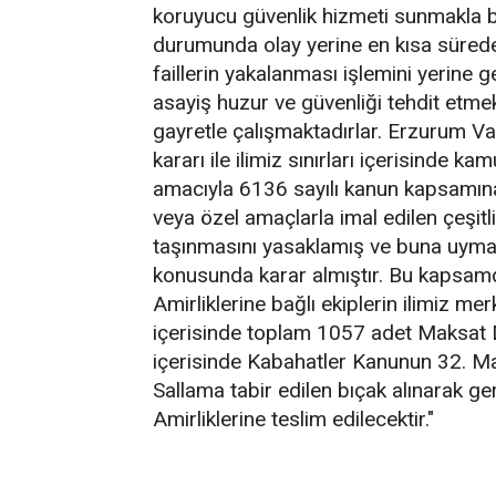
koruyucu güvenlik hizmeti sunmakla bi
durumunda olay yerine en kısa sürede i
faillerin yakalanması işlemini yerine g
asayiş huzur ve güvenliği tehdit etmek
gayretle çalışmaktadırlar. Erzurum Val
kararı ile ilimiz sınırları içerisinde 
amacıyla 6136 sayılı kanun kapsamına
veya özel amaçlarla imal edilen çeşitli
taşınmasını yasaklamış ve buna uyma
konusunda karar almıştır. Bu kapsam
Amirliklerine bağlı ekiplerin ilimiz 
içerisinde toplam 1057 adet Maksat D
içerisinde Kabahatler Kanunun 32. M
Sallama tabir edilen bıçak alınarak gere
Amirliklerine teslim edilecektir."