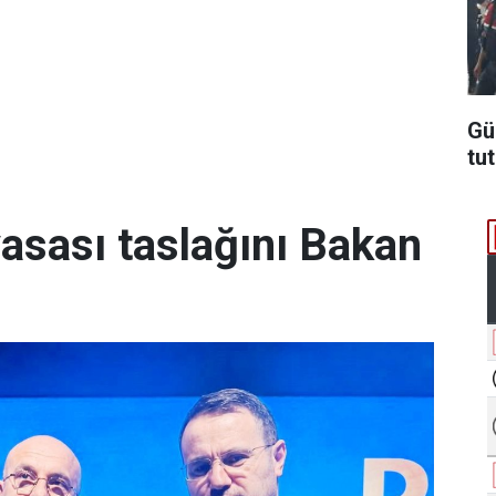
Gü
tu
yasası taslağını Bakan