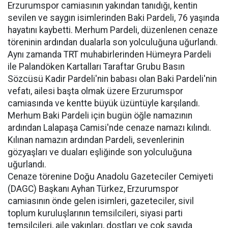
Erzurumspor camiasının yakından tanıdığı, kentin
sevilen ve saygın isimlerinden Baki Pardeli, 76 yaşında
hayatını kaybetti. Merhum Pardeli, düzenlenen cenaze
töreninin ardından dualarla son yolculuğuna uğurlandı.
Aynı zamanda TRT muhabirlerinden Hümeyra Pardeli
ile Palandöken Kartalları Taraftar Grubu Basın
Sözcüsü Kadir Pardeli'nin babası olan Baki Pardeli'nin
vefatı, ailesi başta olmak üzere Erzurumspor
camiasında ve kentte büyük üzüntüyle karşılandı.
Merhum Baki Pardeli için bugün öğle namazının
ardından Lalapaşa Camisi'nde cenaze namazı kılındı.
Kılınan namazın ardından Pardeli, sevenlerinin
gözyaşları ve duaları eşliğinde son yolculuğuna
uğurlandı.
Cenaze törenine Doğu Anadolu Gazeteciler Cemiyeti
(DAGC) Başkanı Ayhan Türkez, Erzurumspor
camiasının önde gelen isimleri, gazeteciler, sivil
toplum kuruluşlarının temsilcileri, siyasi parti
temsilcileri, aile yakınları, dostları ve çok sayıda