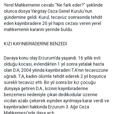
Yerel Mahkemenin cevabı "Ne fark eder?" şeklinde
olunca dosya Yargıtay Ceza Genel Kurulu'nun
gündemine geldi. Kurul, tecavüz sonrasında tehdit
eden kayınbiradere 20 yıl hapis cezası veren yerel
mahkemenin kararını yerinde buldu.
KIZI KAYINBİRADERİNE BENZEDİ
Davaya konu olay Erzurum'da yaşandı. 16 yıllık evli
olduğu kocası, evlendikten 1 yıl sonra yatalak hasta
olan D.A, 2004 yılında kayınbiraderi T.A'nın tecavüzüne
uğradı. T.A, kadını ölümle tehdit ederek 2 yıl boyunca
sürekli tecavüz etti. Bir yıl sonra bir kız çocuğu
dünyaya getiren D.A., kızının kayınbiraderine
benzemesi nedeniyle çıkan dedikodular üzerine
vicdan azabı çekerek eşinden ayrılmaya karar verdi ve
kayınbiraderi hakkında Erzurum 3. Ağır Ceza
Mahkemesi'nde dava açtı.