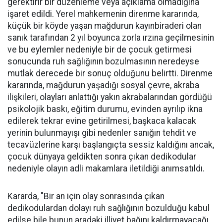
gerektirir bir düzenleme veya açıklama olmadığına
işaret edildi. Yerel mahkemenin direnme kararında,
küçük bir köyde yaşan mağdurun kayınbiraderi olan
sanık tarafından 2 yıl boyunca zorla ırzına geçilmesinin
ve bu eylemler nedeniyle bir de çocuk getirmesi
sonucunda ruh sağlığının bozulmasının neredeyse
mutlak derecede bir sonuç olduğunu belirtti. Direnme
kararında, mağdurun yaşadığı sosyal çevre, akraba
ilişkileri, olayları anlattığı yakın akrabalarından gördüğü
psikolojik baskı, eğitim durumu, evinden ayrılıp ikna
edilerek tekrar evine getirilmesi, başkaca kalacak
yerinin bulunmayışı gibi nedenler sanığın tehdit ve
tecavüzlerine karşı başlangıçta sessiz kaldığını ancak,
çocuk dünyaya geldikten sonra çıkan dedikodular
nedeniyle olayın adli makamlara iletildiği anımsatıldı.
Kararda, "Bir an için olay sonrasında çıkan
dedikodulardan dolayı ruh sağlığının bozulduğu kabul
edilse bile bunun aradaki illiyet bağını kaldırmayacağı,