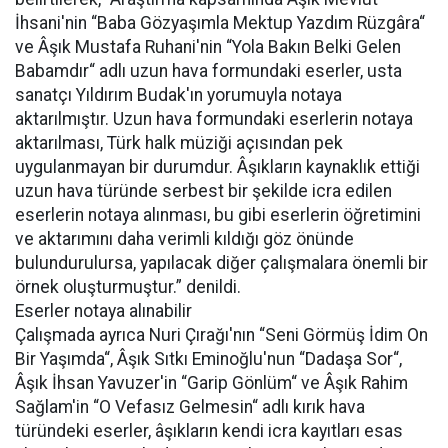
İhsani'nin “Baba Gözyaşımla Mektup Yazdım Rüzgâra“
ve Âşık Mustafa Ruhani'nin “Yola Bakın Belki Gelen
Babamdır“ adlı uzun hava formundaki eserler, usta
sanatçı Yıldırım Budak'ın yorumuyla notaya
aktarılmıştır. Uzun hava formundaki eserlerin notaya
aktarılması, Türk halk müziği açısından pek
uygulanmayan bir durumdur. Âşıkların kaynaklık ettiği
uzun hava türünde serbest bir şekilde icra edilen
eserlerin notaya alınması, bu gibi eserlerin öğretimini
ve aktarımını daha verimli kıldığı göz önünde
bulundurulursa, yapılacak diğer çalışmalara önemli bir
örnek oluşturmuştur.” denildi.
Eserler notaya alınabilir
Çalışmada ayrıca Nuri Çırağı'nın “Seni Görmüş İdim On
Bir Yaşımda“, Âşık Sıtkı Eminoğlu'nun “Dadaşa Sor“,
Âşık İhsan Yavuzer'in “Garip Gönlüm“ ve Âşık Rahim
Sağlam'in “O Vefasız Gelmesin“ adlı kırık hava
türündeki eserler, âşıkların kendi icra kayıtları esas