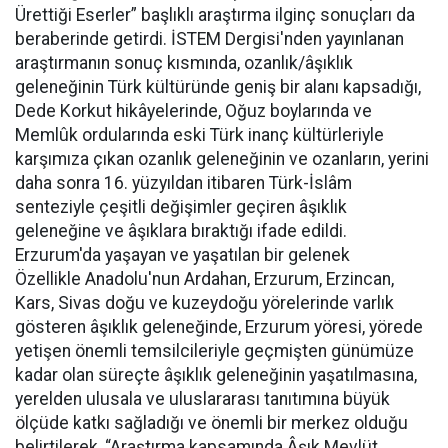
Ürettiği Eserler” başlıklı araştırma ilginç sonuçları da
beraberinde getirdi. İSTEM Dergisi'nden yayınlanan
araştırmanın sonuç kısmında, ozanlık/âşıklık
geleneğinin Türk kültüründe geniş bir alanı kapsadığı,
Dede Korkut hikâyelerinde, Oğuz boylarında ve
Memlûk ordularında eski Türk inanç kültürleriyle
karşımıza çıkan ozanlık geleneğinin ve ozanların, yerini
daha sonra 16. yüzyıldan itibaren Türk-İslâm
senteziyle çeşitli değişimler geçiren âşıklık
geleneğine ve âşıklara bıraktığı ifade edildi.
Erzurum'da yaşayan ve yaşatılan bir gelenek
Özellikle Anadolu'nun Ardahan, Erzurum, Erzincan,
Kars, Sivas doğu ve kuzeydoğu yörelerinde varlık
gösteren âşıklık geleneğinde, Erzurum yöresi, yörede
yetişen önemli temsilcileriyle geçmişten günümüze
kadar olan süreçte âşıklık geleneğinin yaşatılmasına,
yerelden ulusala ve uluslararası tanıtımına büyük
ölçüde katkı sağladığı ve önemli bir merkez olduğu
belirtilerek, “Araştırma kapsamında Âşık Mevlüt