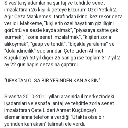
Sivas’ta iş adamlarına şantaj ve tehditle senet
imzalattıran 26 kişilik çeteye Erzurum Özel Yetkili 2.
Ağır Ceza Mahkemesi tarafından ikinci kez rekor ceza
verildi. Mahkeme, ''kişilerin özel hayatının gizliliğini
görüntü ve sesle kayda almak”, ''piyasaya sahte çek
sürmek'', ''zorla senet imzalatmak'', ''kişileri zorla
alıkoymak'', ''gasp ve tehdit'', ''bıçakla yaralama'' ve
''dolandırıcılık'' suçlarından Çete Lideri Ahmet
Küçükçay’ı 60 yıl diğer 26 sanığa ise toplam 317 yıl 2
ay 22 gün hapis cezasına çaptırdı.
“UFAKTAN OLSA BİR YERİNDEN KAN AKSIN”
Sivas’ta 2010-2011 yılları arasında il merkezindeki
işadamları ve esnafa jantaj ve tehditle zorla senet
imzalattıran Çete Lideri Ahmet Küçünçay’ı
elemanlarına telefonla verdiği “Ufakta olsa bir
yerinden kan aksın” talimatı ele verdi.