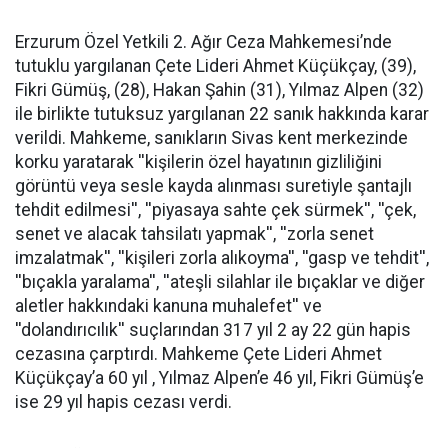
Erzurum Özel Yetkili 2. Ağır Ceza Mahkemesi’nde
tutuklu yargılanan Çete Lideri Ahmet Küçükçay, (39),
Fikri Gümüş, (28), Hakan Şahin (31), Yılmaz Alpen (32)
ile birlikte tutuksuz yargılanan 22 sanık hakkında karar
verildi. Mahkeme, sanıkların Sivas kent merkezinde
korku yaratarak ''kişilerin özel hayatının gizliliğini
görüntü veya sesle kayda alınması suretiyle şantajlı
tehdit edilmesi'', ''piyasaya sahte çek sürmek'', ''çek,
senet ve alacak tahsilatı yapmak'', ''zorla senet
imzalatmak'', ''kişileri zorla alıkoyma'', ''gasp ve tehdit'',
''bıçakla yaralama'', ''ateşli silahlar ile bıçaklar ve diğer
aletler hakkındaki kanuna muhalefet'' ve
''dolandırıcılık'' suçlarından 317 yıl 2 ay 22 gün hapis
cezasına çarptırdı. Mahkeme Çete Lideri Ahmet
Küçükçay’a 60 yıl , Yılmaz Alpen’e 46 yıl, Fikri Gümüş’e
ise 29 yıl hapis cezası verdi.