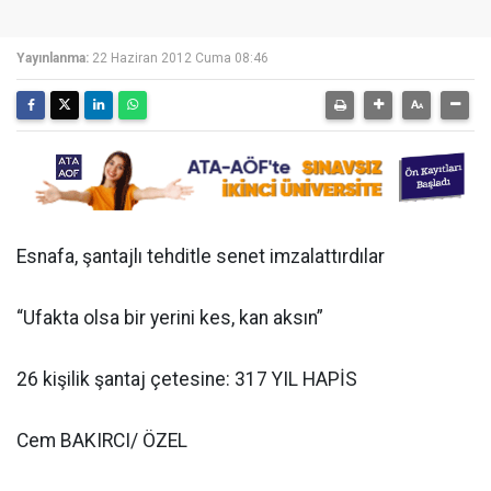
Yayınlanma:
22 Haziran 2012 Cuma 08:46
Esnafa, şantajlı tehditle senet imzalattırdılar
“Ufakta olsa bir yerini kes, kan aksın”
26 kişilik şantaj çetesine: 317 YIL HAPİS
Cem BAKIRCI/ ÖZEL