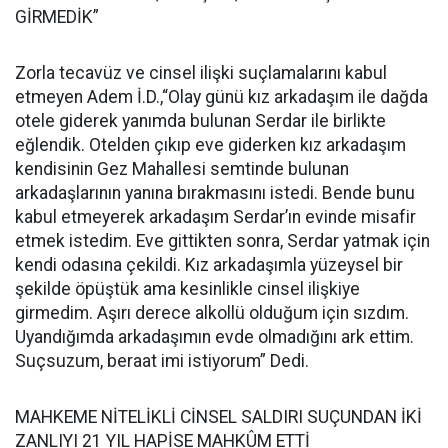
GİRMEDİK”
Zorla tecavüz ve cinsel ilişki suçlamalarını kabul
etmeyen Adem İ.D.,“Olay günü kız arkadaşım ile dağda
otele giderek yanımda bulunan Serdar ile birlikte
eğlendik. Otelden çıkıp eve giderken kız arkadaşım
kendisinin Gez Mahallesi semtinde bulunan
arkadaşlarının yanına bırakmasını istedi. Bende bunu
kabul etmeyerek arkadaşım Serdar’ın evinde misafir
etmek istedim. Eve gittikten sonra, Serdar yatmak için
kendi odasına çekildi. Kız arkadaşımla yüzeysel bir
şekilde öpüştük ama kesinlikle cinsel ilişkiye
girmedim. Aşırı derece alkollü olduğum için sızdım.
Uyandığımda arkadaşımın evde olmadığını ark ettim.
Suçsuzum, beraat imi istiyorum” Dedi.
MAHKEME NİTELİKLİ CİNSEL SALDIRI SUÇUNDAN İKİ
ZANLIYI 21 YIL HAPİSE MAHKÛM ETTİ