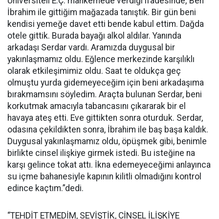
Üniversiteli E.Ç. mahkemede verdiği ifadesinde,“Ben
İbrahim ile gittiğim mağazada tanıştık. Bir gün beni
kendisi yemeğe davet etti bende kabul ettim. Dağda
otele gittik. Burada bayağı alkol aldılar. Yanında
arkadaşı Serdar vardı. Aramızda duygusal bir
yakınlaşmamız oldu. Eğlence merkezinde karşılıklı
olarak etkileşimimiz oldu. Saat te oldukça geç
olmuştu yurda gidemeyeceğim için beni arkadaşıma
bırakmamsını söyledim. Araçta bulunan Serdar, beni
korkutmak amacıyla tabancasını çıkararak bir el
havaya ateş etti. Eve gittikten sonra oturduk. Serdar,
odasına çekildikten sonra, İbrahim ile baş başa kaldık.
Duygusal yakınlaşmamız oldu, öpüşmek gibi, benimle
birlikte cinsel ilişkiye girmek istedi. Bu isteğine na
karşı gelince tokat attı. İkna edemeyeceğimi anlayınca
su içme bahanesiyle kapının kilitli olmadığını kontrol
edince kaçtım.”dedi.
“TEHDİT ETMEDİM, SEVİŞTİK, CİNSEL İLİŞKİYE