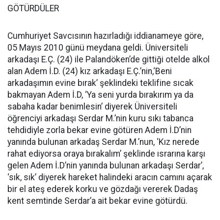
GÖTÜRDÜLER
Cumhuriyet Savcısının hazırladığı iddianameye göre,
05 Mayıs 2010 günü meydana geldi. Üniversiteli
arkadaşı E.Ç. (24) ile Palandöken’de gittiği otelde alkol
alan Adem İ.D. (24) kız arkadaşı E.Ç.’nin,‘Beni
arkadaşımın evine bırak’ şeklindeki teklifine sıcak
bakmayan Adem İ.D, ‘Ya seni yurda bırakırım ya da
sabaha kadar benimlesin’ diyerek Üniversiteli
öğrenciyi arkadaşı Serdar M.’nin kuru sıkı tabanca
tehdidiyle zorla bekar evine götüren Adem İ.D’nin
yanında bulunan arkadaş Serdar M.’nun, ‘Kız nerede
rahat ediyorsa oraya bırakalım’ şeklinde ısrarına karşı
gelen Adem İ.D’nin yanında bulunan arkadaşı Serdar’,
‘sık, sık’ diyerek hareket halindeki aracın camını açarak
bir el ateş ederek korku ve gözdağı vererek Dadaş
kent semtinde Serdar’a ait bekar evine götürdü.