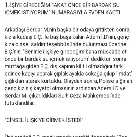
‘İLİŞİYE GİRECEĞİM FAKAT ÖNCE BİR BARDAK SU
İÇMEK İSTİYORUM” NUMARASIYLA EVDEN KAÇTI
Arkadaşı Serdar M.nin başka bir odaya gittikten sonra,
kız arkadaşı E.Ç. ile baş başa kalan Adem İ.D’nin, genç
kıza cinsel saldırı teşebbüsünde bulunması üzerine
E.Ç.’nin, “Seninle ilişkiye gireceğim bana müsaade et
önce bir bardak su içmek istiyorum” dedikten sonra
mutfağa giden E.Ç. dış kapının kilitli olmadığını fark
edince kapıyı açarak çıplak ayakla sokağa çıkıp ‘imdat’
çığlıkları atarak kurtuldu. Olaydan sonra, Polise sığınan
genç kızın şikayetçi olmasının ardından Adem İ.D ve
Serdar M. çıkarıldıkları Sulh Ceza Mahkemesi’nde
tutuklandılar.
“CİNSEL İLİŞKİYE GİRMEK İSTEDİ”