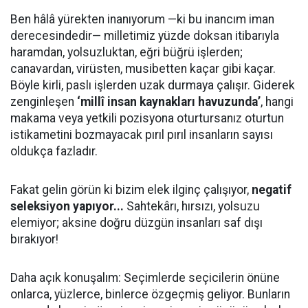
Ben hâlâ yürekten inanıyorum —ki bu inancım iman
derecesindedir— milletimiz yüzde doksan itibarıyla
haramdan, yolsuzluktan, eğri büğrü işlerden;
canavardan, virüsten, musibetten kaçar gibi kaçar.
Böyle kirli, paslı işlerden uzak durmaya çalışır. Giderek
zenginleşen
‘millî insan kaynakları havuzunda’
, hangi
makama veya yetkili pozisyona oturtursanız oturtun
istikametini bozmayacak pırıl pırıl insanların sayısı
oldukça fazladır.
Fakat gelin görün ki bizim elek ilginç çalışıyor,
negatif
seleksiyon yapıyor...
Sahtekârı, hırsızı, yolsuzu
elemiyor; aksine doğru düzgün insanları saf dışı
bırakıyor!
Daha açık konuşalım: Seçimlerde seçicilerin önüne
onlarca, yüzlerce, binlerce özgeçmiş geliyor. Bunların