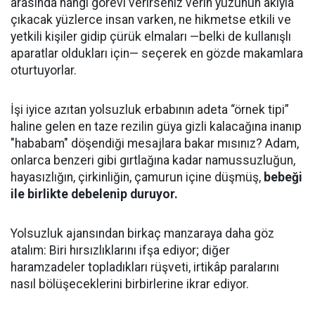
arasında hangi görevi verirseniz verin yüzünün akıyla
çıkacak yüzlerce insan varken, ne hikmetse etkili ve
yetkili kişiler gidip çürük elmaları —belki de kullanışlı
aparatlar oldukları için— seçerek en gözde makamlara
oturtuyorlar.
İşi iyice azıtan yolsuzluk erbabının adeta “örnek tipi”
haline gelen en taze rezilin güya gizli kalacağına inanıp
"hababam" döşendiği mesajlara bakar mısınız? Adam,
onlarca benzeri gibi gırtlağına kadar namussuzluğun,
hayasızlığın, çirkinliğin, çamurun içine düşmüş,
bebeği
ile birlikte debelenip duruyor.
Yolsuzluk ajansından birkaç manzaraya daha göz
atalım: Biri hırsızlıklarını ifşa ediyor; diğer
haramzadeler topladıkları rüşveti, irtikâp paralarını
nasıl bölüşeceklerini birbirlerine ikrar ediyor.