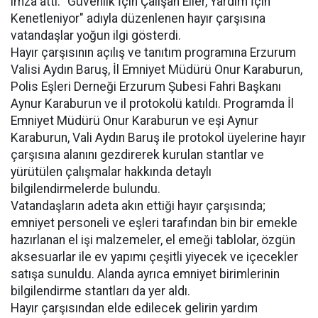
imza attı. "Güvenlik İçin Çalışan Eller, Yardım İçin
Kenetleniyor" adıyla düzenlenen hayır çarşısına
vatandaşlar yoğun ilgi gösterdi.
Hayır çarşısının açılış ve tanıtım programına Erzurum
Valisi Aydın Baruş, İl Emniyet Müdürü Onur Karaburun,
Polis Eşleri Derneği Erzurum Şubesi Fahri Başkanı
Aynur Karaburun ve il protokolü katıldı. Programda İl
Emniyet Müdürü Onur Karaburun ve eşi Aynur
Karaburun, Vali Aydın Baruş ile protokol üyelerine hayır
çarşısına alanını gezdirerek kurulan stantlar ve
yürütülen çalışmalar hakkında detaylı
bilgilendirmelerde bulundu.
Vatandaşların adeta akın ettiği hayır çarşısında;
emniyet personeli ve eşleri tarafından bin bir emekle
hazırlanan el işi malzemeler, el emeği tablolar, özgün
aksesuarlar ile ev yapımı çeşitli yiyecek ve içecekler
satışa sunuldu. Alanda ayrıca emniyet birimlerinin
bilgilendirme stantları da yer aldı.
Hayır çarşısından elde edilecek gelirin yardım