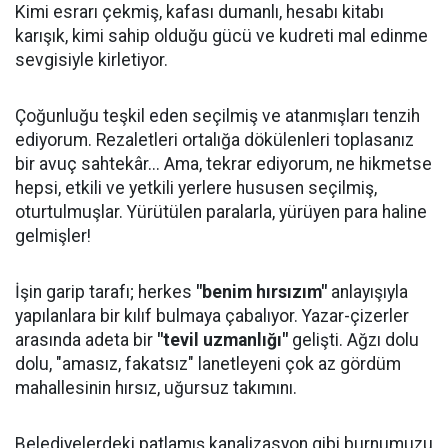
Kimi esrarı çekmiş, kafası dumanlı, hesabı kitabı
karışık, kimi sahip olduğu gücü ve kudreti mal edinme
sevgisiyle kirletiyor.
Çoğunluğu teşkil eden seçilmiş ve atanmışları tenzih
ediyorum. Rezaletleri ortalığa dökülenleri toplasanız
bir avuç sahtekâr... Ama, tekrar ediyorum, ne hikmetse
hepsi, etkili ve yetkili yerlere hususen seçilmiş,
oturtulmuşlar. Yürütülen paralarla, yürüyen para haline
gelmişler!
İşin garip tarafı; herkes
"benim hırsızım"
anlayışıyla
yapılanlara bir kılıf bulmaya çabalıyor. Yazar-çizerler
arasında adeta bir
"tevil uzmanlığı"
gelişti. Ağzı dolu
dolu, "amasız, fakatsız" lanetleyeni çok az gördüm
mahallesinin hırsız, uğursuz takımını.
Belediyelerdeki patlamış kanalizasyon gibi burnumuzu