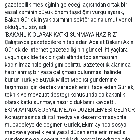
gazetecilik mesleğinin geleceği açısından ortak bir
yasal zeminin büyük önem taşıdığını vurgulayarak,
Bakan Gürlek'in yaklaşımının sektör adına umut verici
olduğunu söyledi.
'BAKANLIK OLARAK KATKI SUNMAYA HAZIRIZ'
Çalıştayda gazetecilere hitap eden Adalet Bakanı Akın
Gürlek de internet gazeteciliğinin güncel ihtiyaçlara
uygun şekilde tek bir çatı altında toplanmasının
kaçınılmaz hale geldiğini belirtti. Gazetecilik alanında
hazırlanmış bir yasa çalışması bulunması halinde
bunun Türkiye Büyük Millet Meclisi gündemine
taşınması için destek vereceklerini ifade eden Gürlek,
teknik ve mevzuat desteği konusunda da bakanlık
olarak katkı sunmaya hazır olduklarını kaydetti.
EKİM AYINDA SOSYAL MEDYA DÜZENLEMESİ GELİYOR
Konuşmasında dijital medya ve dezenformasyonla
mücadeleye de değinen Gürlek, Ekim ayında sosyal
medyaya yönelik yeni yasal düzenlemelerin meclis
gündemine geleceğini açıkladı. Sosyal medyada bilgi