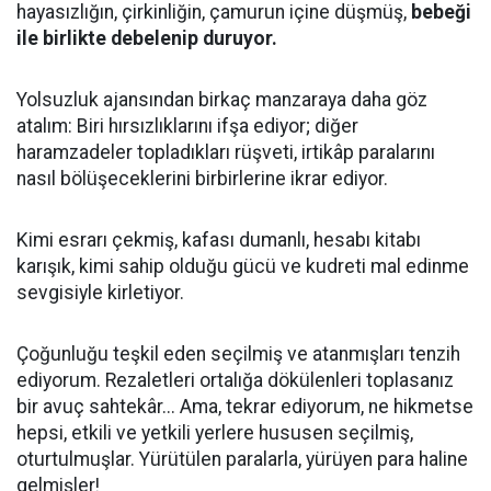
hayasızlığın, çirkinliğin, çamurun içine düşmüş,
bebeği
ile birlikte debelenip duruyor.
Yolsuzluk ajansından birkaç manzaraya daha göz
atalım: Biri hırsızlıklarını ifşa ediyor; diğer
haramzadeler topladıkları rüşveti, irtikâp paralarını
nasıl bölüşeceklerini birbirlerine ikrar ediyor.
Kimi esrarı çekmiş, kafası dumanlı, hesabı kitabı
karışık, kimi sahip olduğu gücü ve kudreti mal edinme
sevgisiyle kirletiyor.
Çoğunluğu teşkil eden seçilmiş ve atanmışları tenzih
ediyorum. Rezaletleri ortalığa dökülenleri toplasanız
bir avuç sahtekâr... Ama, tekrar ediyorum, ne hikmetse
hepsi, etkili ve yetkili yerlere hususen seçilmiş,
oturtulmuşlar. Yürütülen paralarla, yürüyen para haline
gelmişler!