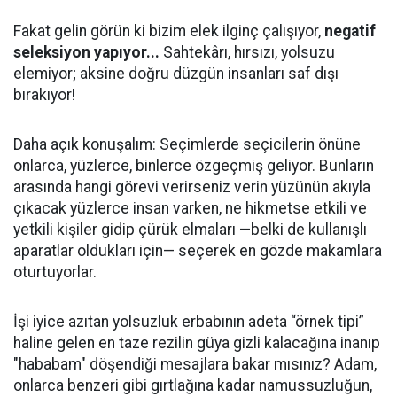
Fakat gelin görün ki bizim elek ilginç çalışıyor,
negatif
seleksiyon yapıyor...
Sahtekârı, hırsızı, yolsuzu
elemiyor; aksine doğru düzgün insanları saf dışı
bırakıyor!
Daha açık konuşalım: Seçimlerde seçicilerin önüne
onlarca, yüzlerce, binlerce özgeçmiş geliyor. Bunların
arasında hangi görevi verirseniz verin yüzünün akıyla
çıkacak yüzlerce insan varken, ne hikmetse etkili ve
yetkili kişiler gidip çürük elmaları —belki de kullanışlı
aparatlar oldukları için— seçerek en gözde makamlara
oturtuyorlar.
İşi iyice azıtan yolsuzluk erbabının adeta “örnek tipi”
haline gelen en taze rezilin güya gizli kalacağına inanıp
"hababam" döşendiği mesajlara bakar mısınız? Adam,
onlarca benzeri gibi gırtlağına kadar namussuzluğun,