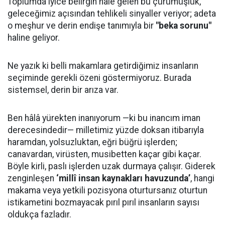
Toplumda iyice belirgin hale gelen bu çürümüşlük,
geleceğimiz açısından tehlikeli sinyaller veriyor; adeta
o meşhur ve derin endişe tanımıyla bir
"beka sorunu"
haline geliyor.
Ne yazık ki belli makamlara getirdiğimiz insanların
seçiminde gerekli özeni göstermiyoruz. Burada
sistemsel, derin bir arıza var.
Ben hâlâ yürekten inanıyorum —ki bu inancım iman
derecesindedir— milletimiz yüzde doksan itibarıyla
haramdan, yolsuzluktan, eğri büğrü işlerden;
canavardan, virüsten, musibetten kaçar gibi kaçar.
Böyle kirli, paslı işlerden uzak durmaya çalışır. Giderek
zenginleşen
‘millî insan kaynakları havuzunda’
, hangi
makama veya yetkili pozisyona oturtursanız oturtun
istikametini bozmayacak pırıl pırıl insanların sayısı
oldukça fazladır.