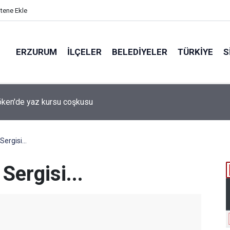
itene Ekle
ERZURUM
İLÇELER
BELEDIYELER
TÜRKIYE
S
 desteği aldı
Sergisi...
Sergisi...