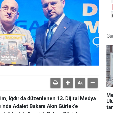
Gü
Me
m, Iğdır'da düzenlenen 13. Dijital Medya
Ul
yı'nda Adalet Bakanı Akın Gürlek'e
ta