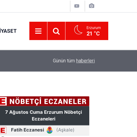
Erzurum
IYASET
21 °C
17:34
Erzurum’da gıda ve yem işletmelerine sıkı marka
Günün tüm
haberleri