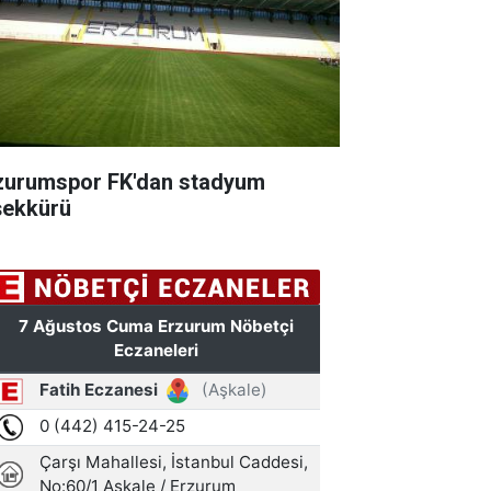
zurumspor FK'dan stadyum
şekkürü