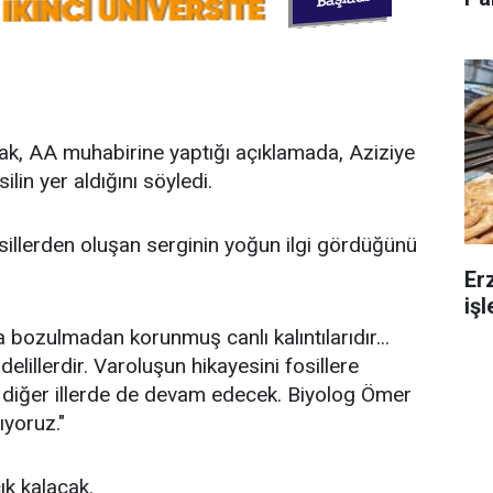
k, AA muhabirine yaptığı açıklamada, Aziziye
lin yer aldığını söyledi.
fosillerden oluşan serginin yoğun ilgi gördüğünü
Er
iş
 bozulmadan korunmuş canlı kalıntılarıdır...
delillerdir. Varoluşun hikayesini fosillere
z diğer illerde de devam edecek. Biyolog Ömer
ıyoruz."
k kalacak.