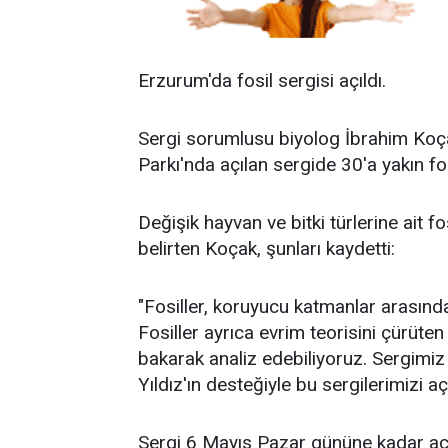
Erzurum'da fosil sergisi açıldı.
Sergi sorumlusu biyolog İbrahim Koça
Parkı'nda açılan sergide 30'a yakın fosi
Değişik hayvan ve bitki türlerine ait 
belirten Koçak, şunları kaydetti:
"Fosiller, koruyucu katmanlar arasında
Fosiller ayrıca evrim teorisini çürüten 
bakarak analiz edebiliyoruz. Sergimi
Yıldız'ın desteğiyle bu sergilerimizi aç
Sergi 6 Mayıs Pazar gününe kadar açı