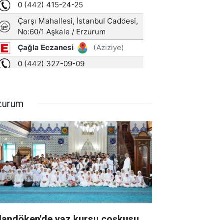
zurum
landöken'de yaz kursu coşkusu