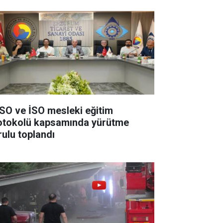
SO ve İSO mesleki eğitim
otokolü kapsamında yürütme
rulu toplandı