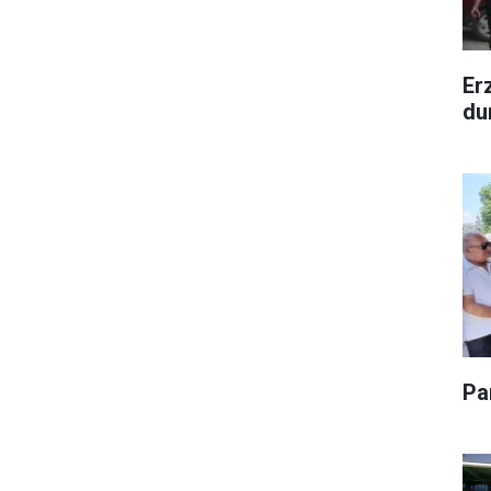
Er
du
Pa