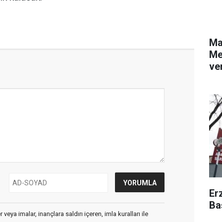
Ma
Me
ver
Er
Ba
veya imalar, inançlara saldırı içeren, imla kuralları ile