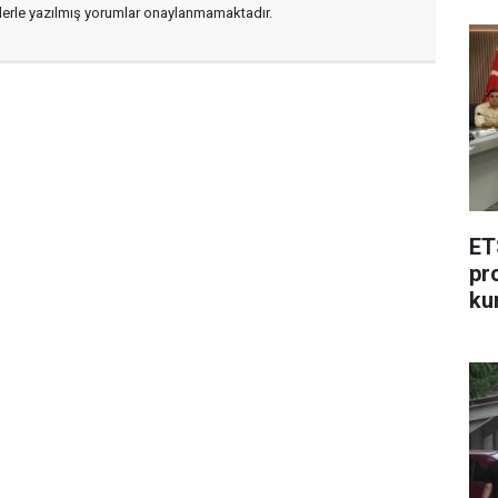
flerle yazılmış yorumlar onaylanmamaktadır.
ET
pr
ku