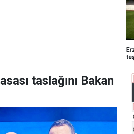
Er
te
yasası taslağını Bakan