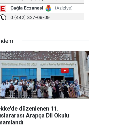
ndem
kke'de düzenlenen 11.
uslararası Arapça Dil Okulu
mamlandı