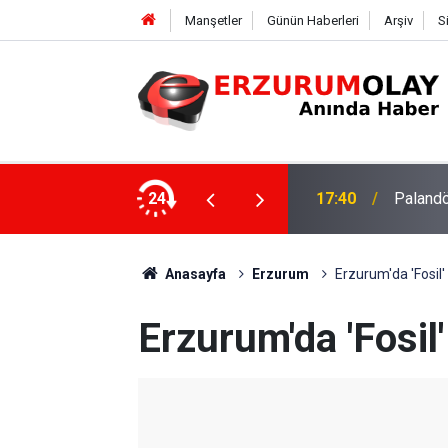
Manşetler
Günün Haberleri
Arşiv
S
su
24
17:37
TÜBİTAK
Anasayfa
Erzurum
Erzurum'da 'Fosil' 
Erzurum'da 'Fosil' 