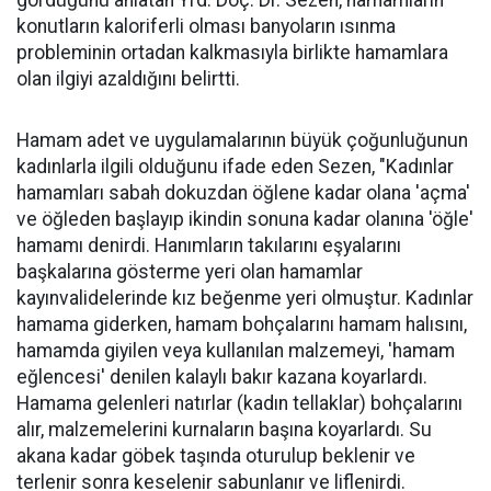
gördüğünü anlatan Yrd. Doç. Dr. Sezen, hamamların
konutların kaloriferli olması banyoların ısınma
probleminin ortadan kalkmasıyla birlikte hamamlara
olan ilgiyi azaldığını belirtti.
Hamam adet ve uygulamalarının büyük çoğunluğunun
kadınlarla ilgili olduğunu ifade eden Sezen, "Kadınlar
hamamları sabah dokuzdan öğlene kadar olana 'açma'
ve öğleden başlayıp ikindin sonuna kadar olanına 'öğle'
hamamı denirdi. Hanımların takılarını eşyalarını
başkalarına gösterme yeri olan hamamlar
kayınvalidelerinde kız beğenme yeri olmuştur. Kadınlar
hamama giderken, hamam bohçalarını hamam halısını,
hamamda giyilen veya kullanılan malzemeyi, 'hamam
eğlencesi' denilen kalaylı bakır kazana koyarlardı.
Hamama gelenleri natırlar (kadın tellaklar) bohçalarını
alır, malzemelerini kurnaların başına koyarlardı. Su
akana kadar göbek taşında oturulup beklenir ve
terlenir sonra keselenir sabunlanır ve liflenirdi.