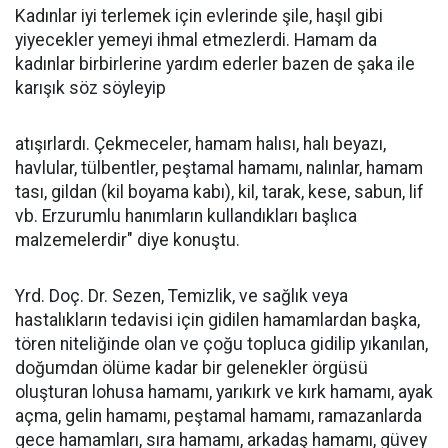
Kadınlar iyi terlemek için evlerinde şile, haşıl gibi
yiyecekler yemeyi ihmal etmezlerdi. Hamam da
kadınlar birbirlerine yardım ederler bazen de şaka ile
karışık söz söyleyip
atışırlardı. Çekmeceler, hamam halısı, halı beyazı,
havlular, tülbentler, peştamal hamamı, nalınlar, hamam
tası, gildan (kil boyama kabı), kil, tarak, kese, sabun, lif
vb. Erzurumlu hanımların kullandıkları başlıca
malzemelerdir" diye konuştu.
Yrd. Doç. Dr. Sezen, Temizlik, ve sağlık veya
hastalıkların tedavisi için gidilen hamamlardan başka,
tören niteliğinde olan ve çoğu topluca gidilip yıkanılan,
doğumdan ölüme kadar bir gelenekler örgüsü
oluşturan lohusa hamamı, yarıkırk ve kırk hamamı, ayak
açma, gelin hamamı, peştamal hamamı, ramazanlarda
gece hamamları, sıra hamamı, arkadaş hamamı, güvey