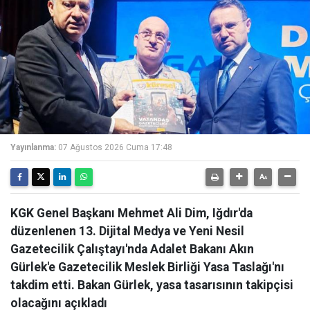
Yayınlanma:
07 Ağustos 2026 Cuma 17:48
KGK Genel Başkanı Mehmet Ali Dim, Iğdır'da
düzenlenen 13. Dijital Medya ve Yeni Nesil
Gazetecilik Çalıştayı'nda Adalet Bakanı Akın
Gürlek'e Gazetecilik Meslek Birliği Yasa Taslağı'nı
takdim etti. Bakan Gürlek, yasa tasarısının takipçisi
olacağını açıkladı