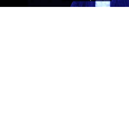
Yayınlanma:
06 Ağustos 2026 Perşembe 12:29
YÜRÜYEN PARALAR MANGASI
Biletine ikramiye isabet eden talihli, önce eşini, evini,
çevresini değiştirmeye yeltenirmiş. Gerçeği ne kadar
yansıtıyor bilmiyorum ama halk arasında böyle yaygın
bir kanaat var. Türedi zenginler için de benzer şeyler
dile getirilir, bilirsiniz.
Son günlerde haberlere yansıyan kepazeliklere