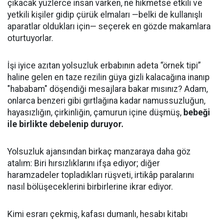
çıkacak yüzlerce insan varken, ne hikmetse etkili ve
yetkili kişiler gidip çürük elmaları —belki de kullanışlı
aparatlar oldukları için— seçerek en gözde makamlara
oturtuyorlar.
İşi iyice azıtan yolsuzluk erbabının adeta “örnek tipi”
haline gelen en taze rezilin güya gizli kalacağına inanıp
"hababam" döşendiği mesajlara bakar mısınız? Adam,
onlarca benzeri gibi gırtlağına kadar namussuzluğun,
hayasızlığın, çirkinliğin, çamurun içine düşmüş,
bebeği
ile birlikte debelenip duruyor.
Yolsuzluk ajansından birkaç manzaraya daha göz
atalım: Biri hırsızlıklarını ifşa ediyor; diğer
haramzadeler topladıkları rüşveti, irtikâp paralarını
nasıl bölüşeceklerini birbirlerine ikrar ediyor.
Kimi esrarı çekmiş, kafası dumanlı, hesabı kitabı