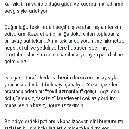
karışık, kimi sahip olduğu gücü ve kudreti mal edinme
sevgisiyle kirletiyor.
Çoğunluğu teşkil eden seçilmiş ve atanmışları tenzih
ediyorum. Rezaletleri ortalığa dökülenleri toplasanız
bir avuç sahtekâr... Ama, tekrar ediyorum, ne hikmetse
hepsi, etkili ve yetkili yerlere hususen seçilmiş,
oturtulmuşlar. Yürütülen paralarla, yürüyen para haline
gelmişler!
İşin garip tarafı; herkes
"benim hırsızım"
anlayışıyla
yapılanlara bir kılıf bulmaya çabalıyor. Yazar-çizerler
arasında adeta bir
"tevil uzmanlığı"
gelişti. Ağzı dolu
dolu, "amasız, fakatsız" lanetleyeni çok az gördüm
mahallesinin hırsız, uğursuz takımını.
Belediyelerdeki patlamış kanalizasyon gibi burnumuzu
sızlatan bu pis kokuları artık midem kaldırmıyor.