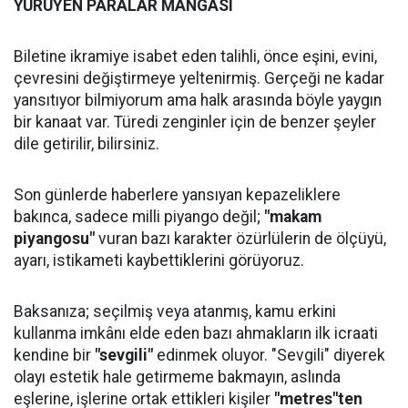
YÜRÜYEN PARALAR MANGASI
Biletine ikramiye isabet eden talihli, önce eşini, evini,
çevresini değiştirmeye yeltenirmiş. Gerçeği ne kadar
yansıtıyor bilmiyorum ama halk arasında böyle yaygın
bir kanaat var. Türedi zenginler için de benzer şeyler
dile getirilir, bilirsiniz.
Son günlerde haberlere yansıyan kepazeliklere
bakınca, sadece milli piyango değil;
"makam
piyangosu"
vuran bazı karakter özürlülerin de ölçüyü,
ayarı, istikameti kaybettiklerini görüyoruz.
Baksanıza; seçilmiş veya atanmış, kamu erkini
kullanma imkânı elde eden bazı ahmakların ilk icraati
kendine bir
"sevgili"
edinmek oluyor. "Sevgili" diyerek
olayı estetik hale getirmeme bakmayın, aslında
eşlerine, işlerine ortak ettikleri kişiler
"metres"ten