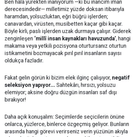
Ben hâlâ yürekten inanıyorum —ki bu inancım iman
derecesindedir— milletimiz yüzde doksan itibarıyla
haramdan, yolsuzluktan, eğri büğrü işlerden;
canavardan, virüsten, musibetten kaçar gibi kaçar.
Böyle kirli, paslı işlerden uzak durmaya çalışır. Giderek
zenginleşen
‘millî insan kaynakları havuzunda’
, hangi
makama veya yetkili pozisyona oturtursanız oturtun
istikametini bozmayacak pırıl pırıl insanların sayısı
oldukça fazladır.
Fakat gelin görün ki bizim elek ilginç çalışıyor,
negatif
seleksiyon yapıyor...
Sahtekârı, hırsızı, yolsuzu
elemiyor; aksine doğru düzgün insanları saf dışı
bırakıyor!
Daha açık konuşalım: Seçimlerde seçicilerin önüne
onlarca, yüzlerce, binlerce özgeçmiş geliyor. Bunların
arasında hangi görevi verirseniz verin yüzünün akıyla