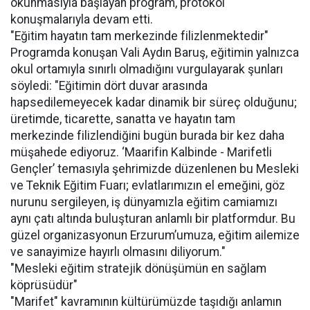
okunmasıyla başlayan program, protokol
konuşmalarıyla devam etti.
"Eğitim hayatın tam merkezinde filizlenmektedir"
Programda konuşan Vali Aydın Baruş, eğitimin yalnızca
okul ortamıyla sınırlı olmadığını vurgulayarak şunları
söyledi: "Eğitimin dört duvar arasında
hapsedilemeyecek kadar dinamik bir süreç olduğunu;
üretimde, ticarette, sanatta ve hayatın tam
merkezinde filizlendiğini bugün burada bir kez daha
müşahede ediyoruz. ‘Maarifin Kalbinde - Marifetli
Gençler’ temasıyla şehrimizde düzenlenen bu Mesleki
ve Teknik Eğitim Fuarı; evlatlarımızın el emeğini, göz
nurunu sergileyen, iş dünyamızla eğitim camiamızı
aynı çatı altında buluşturan anlamlı bir platformdur. Bu
güzel organizasyonun Erzurum’umuza, eğitim ailemize
ve sanayimize hayırlı olmasını diliyorum."
"Mesleki eğitim stratejik dönüşümün en sağlam
köprüsüdür"
"Marifet" kavramının kültürümüzde taşıdığı anlamın