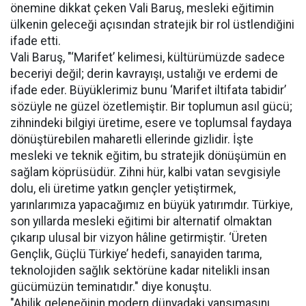
önemine dikkat çeken Vali Baruş, mesleki eğitimin
ülkenin geleceği açısından stratejik bir rol üstlendiğini
ifade etti.
Vali Baruş, "‘Marifet’ kelimesi, kültürümüzde sadece
beceriyi değil; derin kavrayışı, ustalığı ve erdemi de
ifade eder. Büyüklerimiz bunu ‘Marifet iltifata tabidir’
sözüyle ne güzel özetlemiştir. Bir toplumun asıl gücü;
zihnindeki bilgiyi üretime, esere ve toplumsal faydaya
dönüştürebilen maharetli ellerinde gizlidir. İşte
mesleki ve teknik eğitim, bu stratejik dönüşümün en
sağlam köprüsüdür. Zihni hür, kalbi vatan sevgisiyle
dolu, eli üretime yatkın gençler yetiştirmek,
yarınlarımıza yapacağımız en büyük yatırımdır. Türkiye,
son yıllarda mesleki eğitimi bir alternatif olmaktan
çıkarıp ulusal bir vizyon hâline getirmiştir. ‘Üreten
Gençlik, Güçlü Türkiye’ hedefi, sanayiden tarıma,
teknolojiden sağlık sektörüne kadar nitelikli insan
gücümüzün teminatıdır." diye konuştu.
"Ahilik geleneğinin modern dünyadaki yansımasını