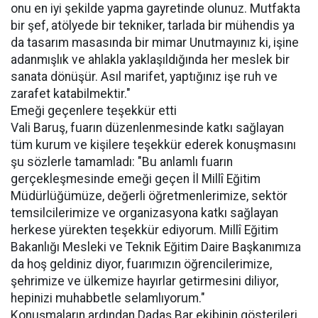
onu en iyi şekilde yapma gayretinde olunuz. Mutfakta
bir şef, atölyede bir tekniker, tarlada bir mühendis ya
da tasarım masasında bir mimar Unutmayınız ki, işine
adanmışlık ve ahlakla yaklaşıldığında her meslek bir
sanata dönüşür. Asıl marifet, yaptığınız işe ruh ve
zarafet katabilmektir."
Emeği geçenlere teşekkür etti
Vali Baruş, fuarın düzenlenmesinde katkı sağlayan
tüm kurum ve kişilere teşekkür ederek konuşmasını
şu sözlerle tamamladı: "Bu anlamlı fuarın
gerçekleşmesinde emeği geçen İl Millî Eğitim
Müdürlüğümüze, değerli öğretmenlerimize, sektör
temsilcilerimize ve organizasyona katkı sağlayan
herkese yürekten teşekkür ediyorum. Millî Eğitim
Bakanlığı Mesleki ve Teknik Eğitim Daire Başkanımıza
da hoş geldiniz diyor, fuarımızın öğrencilerimize,
şehrimize ve ülkemize hayırlar getirmesini diliyor,
hepinizi muhabbetle selamlıyorum."
Konuşmaların ardından Dadaş Bar ekibinin gösterileri