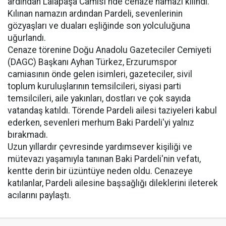
ardından Lalapaşa Camisi'nde cenaze namazı kılındı.
Kılınan namazın ardından Pardeli, sevenlerinin
gözyaşları ve duaları eşliğinde son yolculuğuna
uğurlandı.
Cenaze törenine Doğu Anadolu Gazeteciler Cemiyeti
(DAGC) Başkanı Ayhan Türkez, Erzurumspor
camiasının önde gelen isimleri, gazeteciler, sivil
toplum kuruluşlarının temsilcileri, siyasi parti
temsilcileri, aile yakınları, dostları ve çok sayıda
vatandaş katıldı. Törende Pardeli ailesi taziyeleri kabul
ederken, sevenleri merhum Baki Pardeli'yi yalnız
bırakmadı.
Uzun yıllardır çevresinde yardımsever kişiliği ve
mütevazı yaşamıyla tanınan Baki Pardeli'nin vefatı,
kentte derin bir üzüntüye neden oldu. Cenazeye
katılanlar, Pardeli ailesine başsağlığı dileklerini ileterek
acılarını paylaştı.