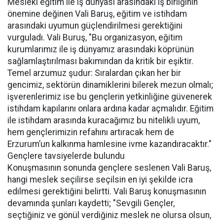
Mesleki eğitim ile iş dünyası arasındaki iş birliğinin
önemine değinen Vali Baruş, eğitim ve istihdam
arasındaki uyumun güçlendirilmesi gerektiğini
vurguladı. Vali Buruş, "Bu organizasyon, eğitim
kurumlarımız ile iş dünyamız arasındaki köprünün
sağlamlaştırılması bakımından da kritik bir eşiktir.
Temel arzumuz şudur: Sıralardan çıkan her bir
gencimiz, sektörün dinamiklerini bilerek mezun olmalı;
işverenlerimiz ise bu gençlerin yetkinliğine güvenerek
istihdam kapılarını onlara ardına kadar açmalıdır. Eğitim
ile istihdam arasında kuracağımız bu nitelikli uyum,
hem gençlerimizin refahını artıracak hem de
Erzurum’un kalkınma hamlesine ivme kazandıracaktır."
Gençlere tavsiyelerde bulundu
Konuşmasının sonunda gençlere seslenen Vali Baruş,
hangi meslek seçilirse seçilsin en iyi şekilde icra
edilmesi gerektiğini belirtti. Vali Baruş konuşmasının
devamında şunları kaydetti; "Sevgili Gençler,
seçtiğiniz ve gönül verdiğiniz meslek ne olursa olsun,