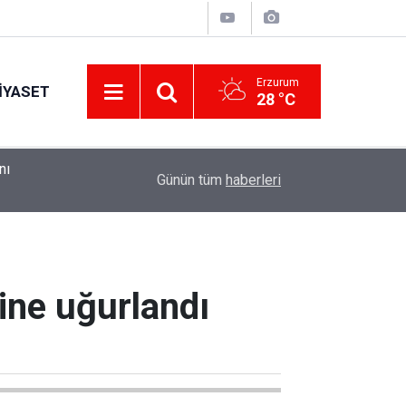
Erzurum
IYASET
28 °C
nı
10:44
ETSO ve İSO mesleki eğitim protokolü kapsamın
Günün tüm
haberleri
ine uğurlandı