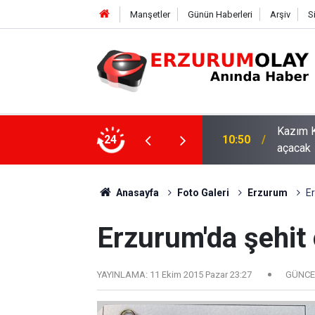
Manşetler
Günün Haberleri
Arşiv
S
Kazım K
24
10:50
açacak
Anasayfa
Foto Galeri
Erzurum
Er
Erzurum'da şehit
YAYINLAMA:
11 Ekim 2015 Pazar 23:27
GÜNCE