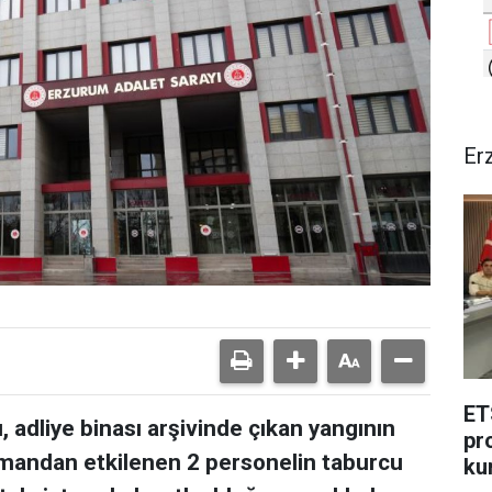
Er
ET
 adliye binası arşivinde çıkan yangının
pr
mandan etkilenen 2 personelin taburcu
ku