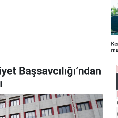
Ke
mu
et Başsavcılığı’ndan
ı