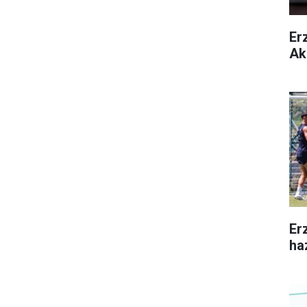
Er
Ak
Er
ha