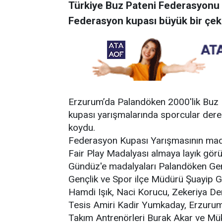
Türkiye Buz Pateni Federasyonu
Federasyon kupası büyük bir çe
Erzurum’da Palandöken 2000'lik Buz 
kupası yarışmalarında sporcular der
koydu.
Federasyon Kupası Yarışmasının mada
Fair Play Madalyası almaya layık gö
Gündüz'e madalyaları Palandöken Gen
Gençlik ve Spor ilçe Müdürü Şuayip 
Hamdi Işık, Naci Korucu, Zekeriya De
Tesis Amiri Kadir Yumkaday, Erzurum 
Takım Antrenörleri Burak Akar ve Mük