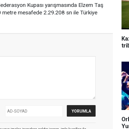
Federasyon Kupası yarışmasında Elzem Taş
0 metre mesafede 2.29.208 sn ile Türkiye
Ka
tr
Or
Yum