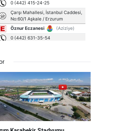
or
zım Karabekir Stadyumu,