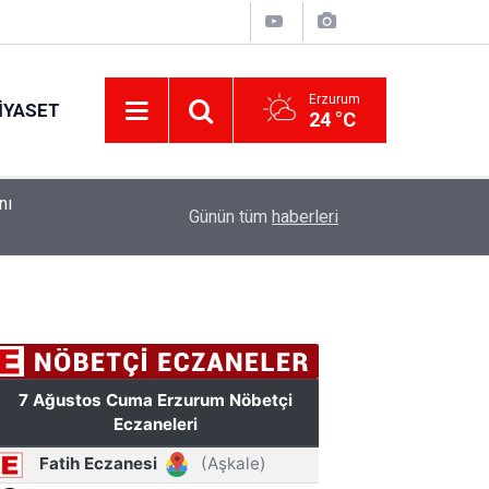
Erzurum
IYASET
24 °C
ndı
10:41
Erzurum Adliyesi'nde yangın: 2 kişi dumandan et
Günün tüm
haberleri