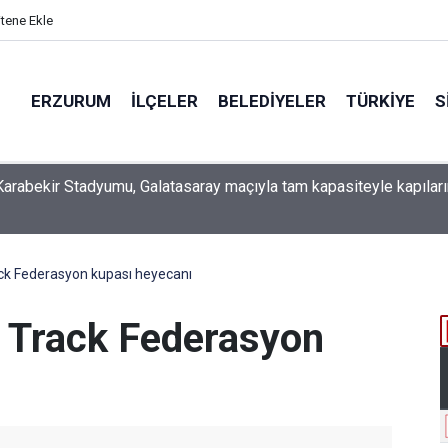
itene Ekle
ERZURUM
İLÇELER
BELEDIYELER
TÜRKIYE
S
 İSO mesleki eğitim protokolü kapsamında yürütme kurulu topla
ck Federasyon kupası heyecanı
 Track Federasyon