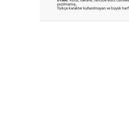
UYARI:
Küfür, hakaret, rencide edici cümleler 
yazılmamış,
Türkçe karakter kullanılmayan ve büyük har