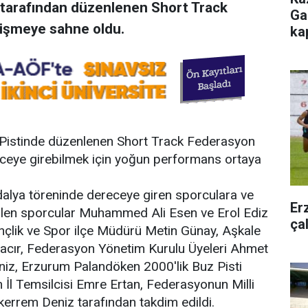
 tarafından düzenlenen Short Track
Ga
kişmeye sahne oldu.
ka
Pistinde düzenlenen Short Track Federasyon
eceye girebilmek için yoğun performans ortaya
lya töreninde dereceye giren sporculara ve
Er
rülen sporcular Muhammed Ali Esen ve Erol Ediz
ça
çlik ve Spor ilçe Müdürü Metin Günay, Aşkale
Gacır, Federasyon Yönetim Kurulu Üyeleri Ahmet
niz, Erzurum Palandöken 2000'lik Buz Pisti
İl Temsilcisi Emre Ertan, Federasyonun Milli
errem Deniz tarafından takdim edildi.