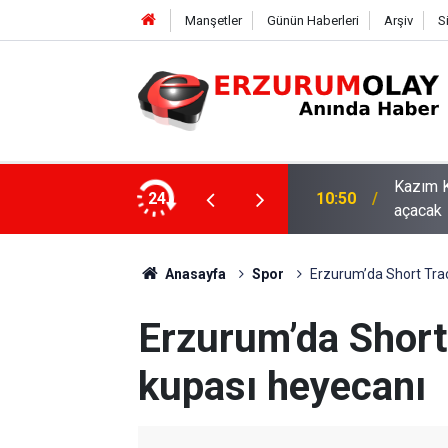
Manşetler
Günün Haberleri
Arşiv
S
asaray maçıyla tam kapasiteyle kapılarını
24
10:44
ETSO ve
Anasayfa
Spor
Erzurum’da Short Tra
Erzurum’da Short
kupası heyecanı