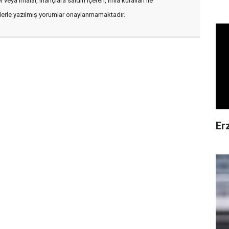
veya imalar, inançlara saldırı içeren, imla kuralları ile
flerle yazılmış yorumlar onaylanmamaktadır.
Er