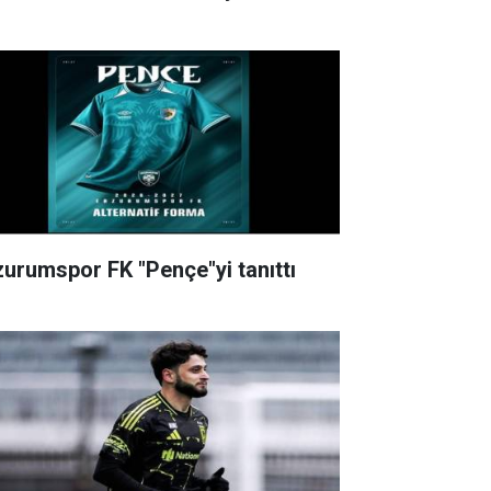
zurumspor FK "Pençe"yi tanıttı