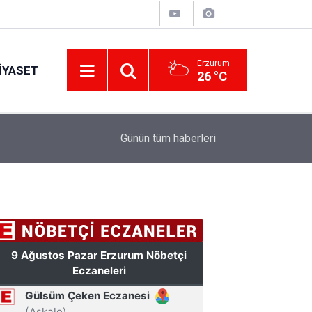
Erzurum
IYASET
26 °C
10:48
Erzurum’da trafik kazalarının 7 aylık bilançosu: 5
Günün tüm
haberleri