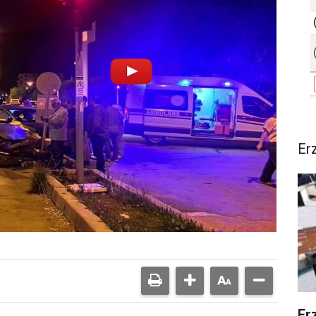
Er
Er