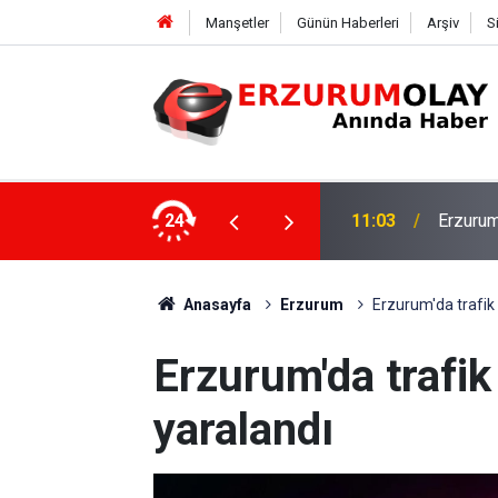
Manşetler
Günün Haberleri
Arşiv
S
11:03
Erzurum'
24
10:55
Anasayfa
Erzurum
Erzurum'da trafik 
Erzurum'da trafik 
yaralandı