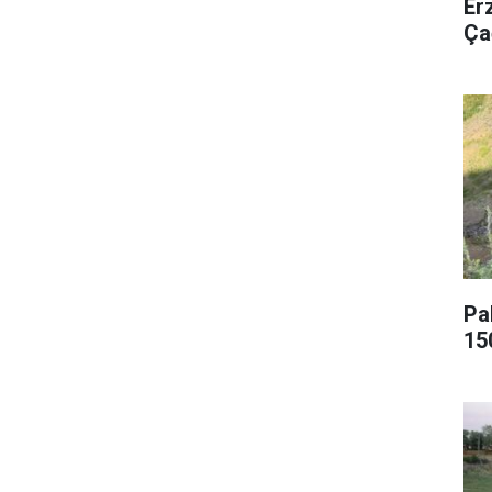
Er
Ça
Pa
15