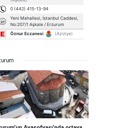
zurum
zurum’un Ayasofyası’nda ortaya