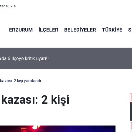
itene Ekle
ERZURUM
İLÇELER
BELEDIYELER
TÜRKIYE
S
da 6 ilçeye kritik uyarı!!
Başkan Sekmen İspir ve Pazaryolu'nda: Talepleri tek tek dinledi.
kazası: 2 kişi yaralandı
kazası: 2 kişi