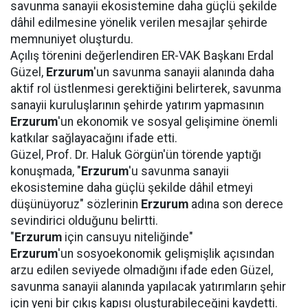
savunma sanayii ekosistemine daha güçlü şekilde
dâhil edilmesine yönelik verilen mesajlar şehirde
memnuniyet oluşturdu.
Açılış törenini değerlendiren ER-VAK Başkanı Erdal
Güzel,
Erzurum
'un savunma sanayii alanında daha
aktif rol üstlenmesi gerektiğini belirterek, savunma
sanayii kuruluşlarının şehirde yatırım yapmasının
Erzurum
'un ekonomik ve sosyal gelişimine önemli
katkılar sağlayacağını ifade etti.
Güzel, Prof. Dr. Haluk Görgün'ün törende yaptığı
konuşmada, "
Erzurum
'u savunma sanayii
ekosistemine daha güçlü şekilde dâhil etmeyi
düşünüyoruz" sözlerinin
Erzurum
adına son derece
sevindirici olduğunu belirtti.
"
Erzurum
için cansuyu niteliğinde"
Erzurum
'un sosyoekonomik gelişmişlik açısından
arzu edilen seviyede olmadığını ifade eden Güzel,
savunma sanayii alanında yapılacak yatırımların şehir
için yeni bir çıkış kapısı oluşturabileceğini kaydetti.