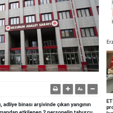
Er
ET
 adliye binası arşivinde çıkan yangının
pr
mandan etkilenen 2 personelin taburcu