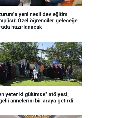
zurum’a yeni nesil dev eğitim
mpüsü: Özel öğrenciler geleceğe
rada hazırlanacak
en yeter ki gülümse" atölyesi,
elli annelerini bir araya getirdi