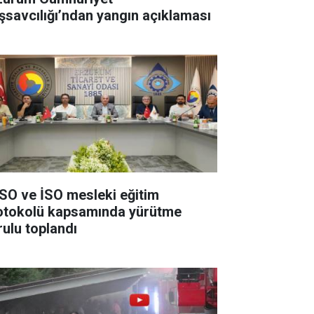
şsavcılığı’ndan yangın açıklaması
SO ve İSO mesleki eğitim
otokolü kapsamında yürütme
rulu toplandı