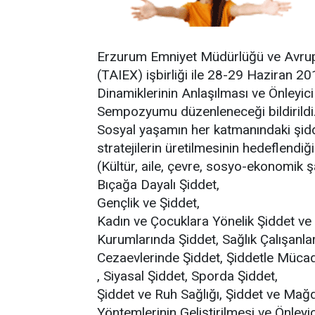
Erzurum Emniyet Müdürlüğü ve Avrupa 
(TAIEX) işbirliği ile 28-29 Haziran 2
Dinamiklerinin Anlaşılması ve Önleyici S
Sempozyumu düzenleneceği bildirildi
Sosyal yaşamın her katmanındaki şidde
stratejilerin üretilmesinin hedeflend
(Kültür, aile, çevre, sosyo-ekonomik şa
Bıçağa Dayalı Şiddet,
Gençlik ve Şiddet,
Kadın ve Çocuklara Yönelik Şiddet v
Kurumlarında Şiddet, Sağlık Çalışanla
Cezaevlerinde Şiddet, Şiddetle Müca
, Siyasal Şiddet, Sporda Şiddet,
Şiddet ve Ruh Sağlığı, Şiddet ve Mağ
Yöntemlerinin Geliştirilmesi ve Önleyici