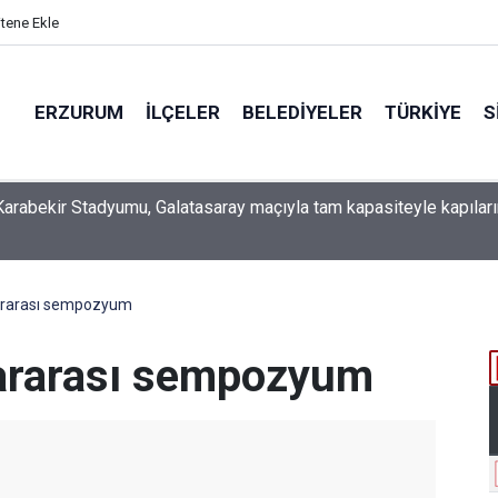
itene Ekle
ERZURUM
İLÇELER
BELEDIYELER
TÜRKIYE
S
 İSO mesleki eğitim protokolü kapsamında yürütme kurulu topla
ararası sempozyum
lararası sempozyum