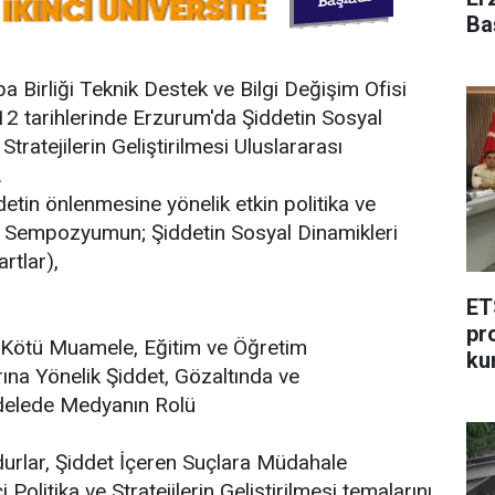
Ba
Birliği Teknik Destek ve Bilgi Değişim Ofisi
012 tarihlerinde Erzurum'da Şiddetin Sosyal
tratejilerin Geliştirilmesi Uluslararası
.
tin önlenmesine yönelik etkin politika ve
iği Sempozyumun; Şiddetin Sosyal Dinamikleri
rtlar),
ET
pr
e Kötü Muamele, Eğitim ve Öğretim
ku
rına Yönelik Şiddet, Gözaltında ve
delede Medyanın Rolü
durlar, Şiddet İçeren Suçlara Müdahale
 Politika ve Stratejilerin Geliştirilmesi temalarını