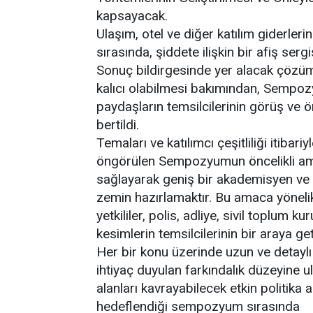
kapsayacak.
Ulaşım, otel ve diğer katılım giderle
sırasında, şiddete ilişkin bir afiş ser
Sonuç bildirgesinde yer alacak çözüm 
kalıcı olabilmesi bakımından, Sempozy
paydaşların temsilcilerinin görüş ve ö
bertildi.
Temaları ve katılımcı çeşitliliği itibar
öngörülen Sempozyumun öncelikli amac
sağlayarak geniş bir akademisyen ve
zemin hazırlamaktır. Bu amaca yönel
yetkililer, polis, adliye, sivil toplum k
kesimlerin temsilcilerinin bir araya get
Her bir konu üzerinde uzun ve detayl
ihtiyaç duyulan farkındalık düzeyine 
alanları kavrayabilecek etkin politika a
hedeflendiği sempozyum sırasında