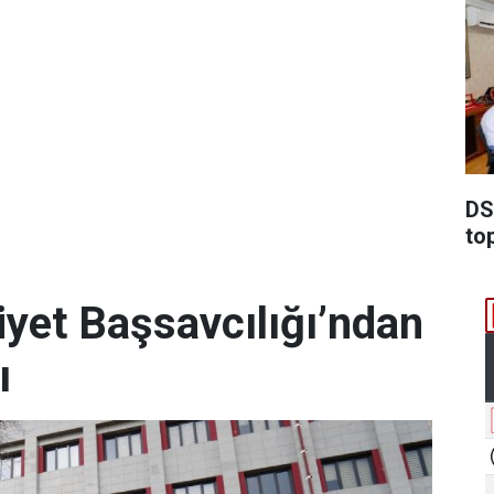
DSİ
to
et Başsavcılığı’ndan
ı