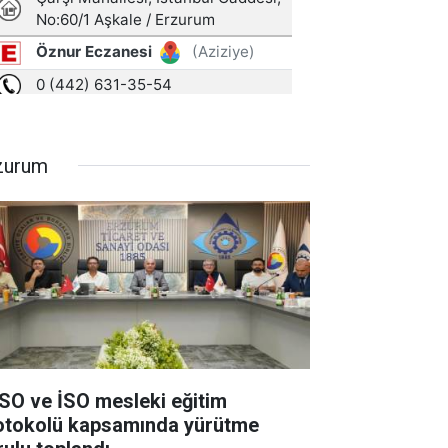
zurum
SO ve İSO mesleki eğitim
otokolü kapsamında yürütme