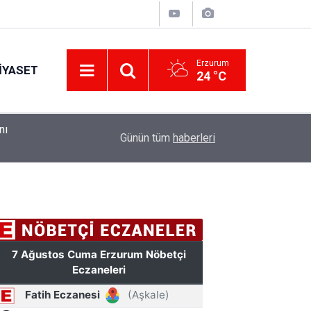
Erzurum
IYASET
24 °C
ndı
10:41
Erzurum Adliyesi'nde yangın: 2 kişi dumandan et
Günün tüm
haberleri