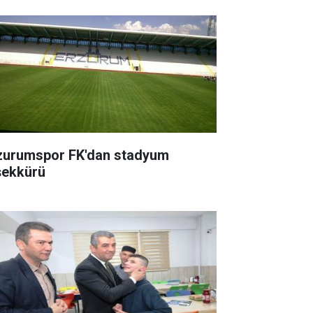
zurumspor FK'dan stadyum
şekkürü