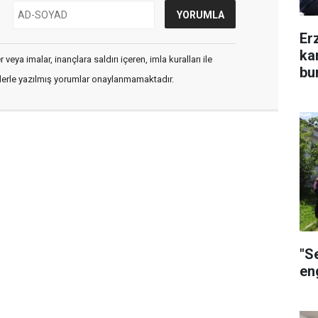
Er
ka
veya imalar, inançlara saldırı içeren, imla kuralları ile
bu
flerle yazılmış yorumlar onaylanmamaktadır.
"S
eng