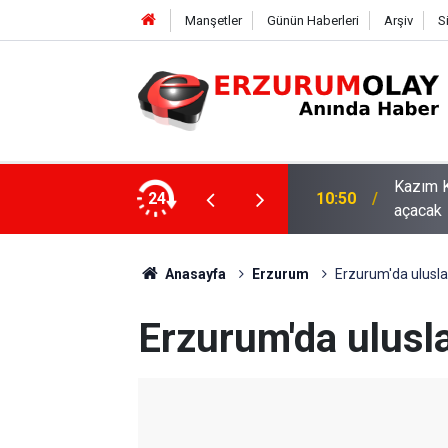
Manşetler
Günün Haberleri
Arşiv
S
asaray maçıyla tam kapasiteyle kapılarını
24
10:44
ETSO ve
Anasayfa
Erzurum
Erzurum'da ulusl
Erzurum'da ulus