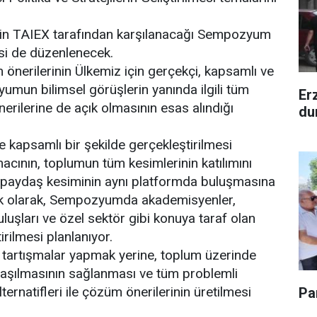
rinin TAIEX tarafından karşılanacağı Sempozyum
gisi de düzenlenecek.
önerilerinin Ülkemiz için gerçekçi, kapsamlı ve
umun bilimsel görüşlerin yanında ilgili tüm
Er
nerilerine de açık olmasının esas alındığı
du
iyle kapsamlı bir şekilde gerçekleştirilmesi
ının, toplumun tüm kesimlerinin katılımını
 paydaş kesiminin aynı platformda buluşmasına
ik olarak, Sempozyumda akademisyenler,
uruluşları ve özel sektör gibi konuya taraf olan
irilmesi planlanıyor.
ı tartışmalar yapmak yerine, toplum üzerinde
ulaşılmasının sağlanması ve tüm problemli
lternatifleri ile çözüm önerilerinin üretilmesi
Pa