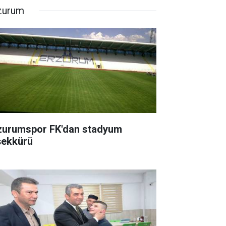
zurum
zurumspor FK'dan stadyum
şekkürü