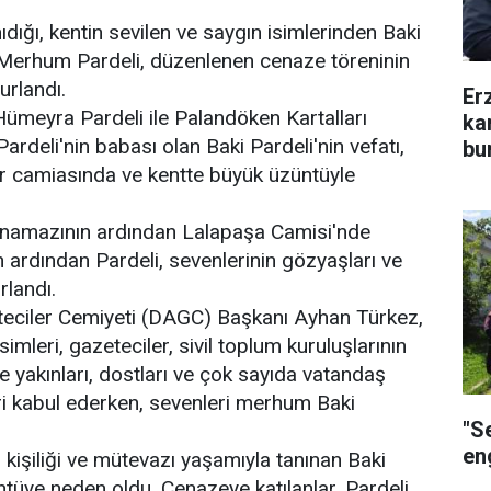
ığı, kentin sevilen ve saygın isimlerinden Baki
. Merhum Pardeli, düzenlenen cenaze töreninin
urlandı.
Er
meyra Pardeli ile Palandöken Kartalları
ka
rdeli'nin babası olan Baki Pardeli'nin vefatı,
bu
r camiasında ve kentte büyük üzüntüyle
 namazının ardından Lalapaşa Camisi'nde
 ardından Pardeli, sevenlerinin gözyaşları ve
rlandı.
eciler Cemiyeti (DAGC) Başkanı Ayhan Türkez,
leri, gazeteciler, sivil toplum kuruluşlarının
aile yakınları, dostları ve çok sayıda vatandaş
leri kabul ederken, sevenleri merhum Baki
"S
eng
 kişiliği ve mütevazı yaşamıyla tanınan Baki
üntüye neden oldu. Cenazeye katılanlar, Pardeli