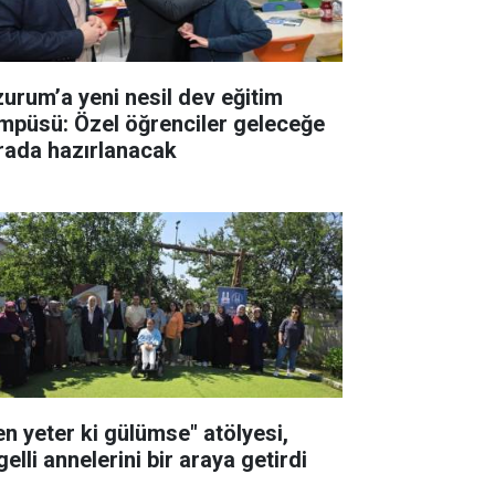
zurum’a yeni nesil dev eğitim
mpüsü: Özel öğrenciler geleceğe
rada hazırlanacak
en yeter ki gülümse" atölyesi,
elli annelerini bir araya getirdi