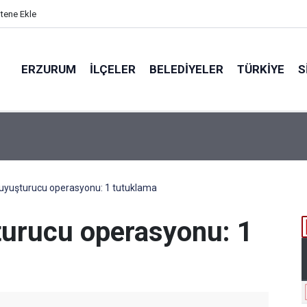
itene Ekle
ERZURUM
İLÇELER
BELEDIYELER
TÜRKIYE
S
EN PARALAR MANGASI
uyuşturucu operasyonu: 1 tutuklama
turucu operasyonu: 1