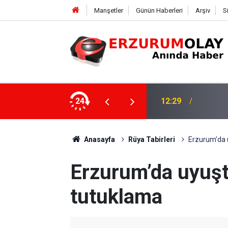
Manşetler
Günün Haberleri
Arşiv
S
24
12:25
YÜRÜY
Anasayfa
Rüya Tabirleri
Erzurum’da 
Erzurum’da uyuş
tutuklama