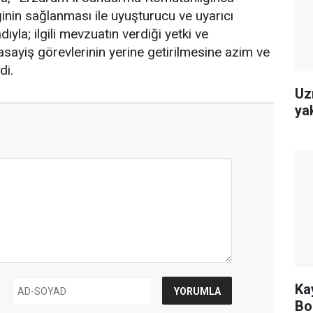
inin sağlanması ile uyuşturucu ve uyarıcı
la; ilgili mevzuatın verdiği yetki ve
sayiş görevlerinin yerine getirilmesine azim ve
di.
Uz
ya
Ka
Bo