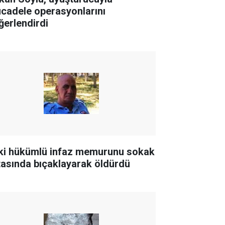
cadele operasyonlarını
ğerlendirdi
ki hükümlü infaz memurunu sokak
tasında bıçaklayarak öldürdü