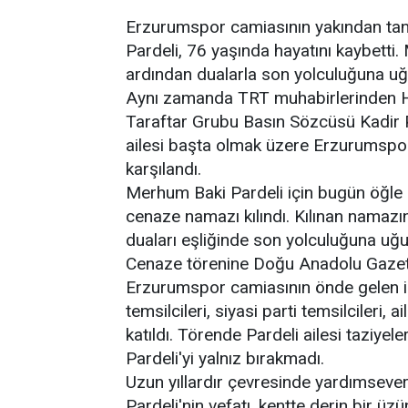
Erzurumspor camiasının yakından tanıd
Pardeli, 76 yaşında hayatını kaybetti
ardından dualarla son yolculuğuna uğ
Aynı zamanda TRT muhabirlerinden Hü
Taraftar Grubu Basın Sözcüsü Kadir Pa
ailesi başta olmak üzere Erzurumspo
karşılandı.
Merhum Baki Pardeli için bugün öğle
cenaze namazı kılındı. Kılınan namazın
duaları eşliğinde son yolculuğuna uğu
Cenaze törenine Doğu Anadolu Gazet
Erzurumspor camiasının önde gelen isim
temsilcileri, siyasi parti temsilcileri, 
katıldı. Törende Pardeli ailesi taziye
Pardeli'yi yalnız bırakmadı.
Uzun yıllardır çevresinde yardımsever
Pardeli'nin vefatı, kentte derin bir üz