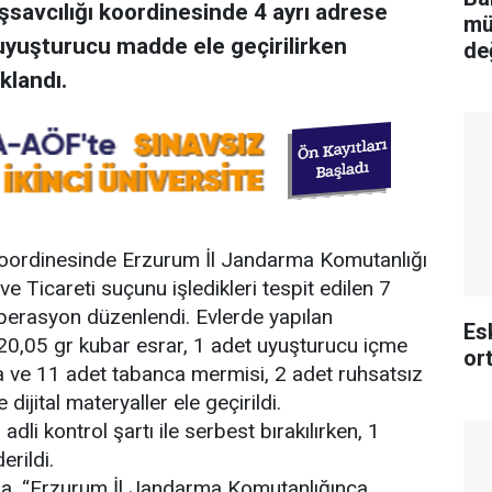
savcılığı koordinesinde 4 ayrı adrese
mü
uyuşturucu madde ele geçirilirken
de
klandı.
 koordinesinde Erzurum İl Jandarma Komutanlığı
 Ticareti suçunu işledikleri tespit edilen 7
operasyon düzenlendi. Evlerde yapılan
Es
20,05 gr kubar esrar, 1 adet uyuşturucu içme
or
ca ve 11 adet tabanca mermisi, 2 adet ruhsatsız
dijital materyaller ele geçirildi.
li kontrol şartı ile serbest bırakılırken, 1
erildi.
ada, “Erzurum İl Jandarma Komutanlığınca