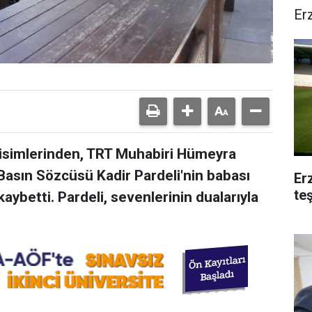
Er
isimlerinden, TRT Muhabiri Hümeyra
 Basın Sözcüsü Kadir Pardeli'nin babası
Er
te
kaybetti. Pardeli, sevenlerinin dualarıyla