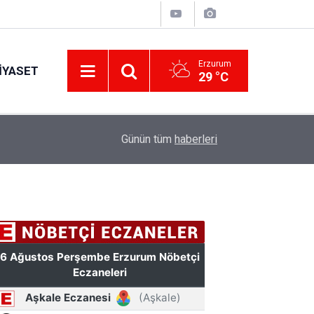
Erzurum
IYASET
29 °C
11:56
Erzurumspor FK'dan stadyum teşekkürü
Günün tüm
haberleri