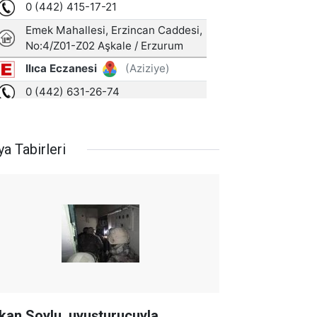
a Tabirleri
kan Soylu, uyuşturucuyla