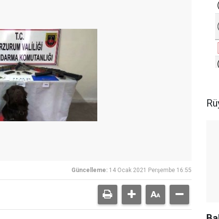
Rüy
Güncelleme:
14 Ocak 2021 Perşembe 16:55
Ba