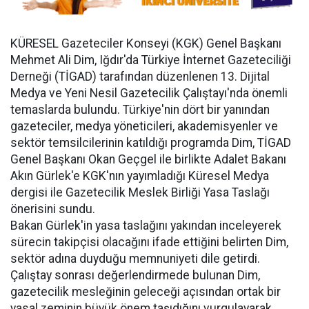
KÜRESEL Gazeteciler Konseyi (KGK) Genel Başkanı
Mehmet Ali Dim, Iğdır'da Türkiye İnternet Gazeteciliği
Derneği (TİGAD) tarafından düzenlenen 13. Dijital
Medya ve Yeni Nesil Gazetecilik Çalıştayı'nda önemli
temaslarda bulundu. Türkiye'nin dört bir yanından
gazeteciler, medya yöneticileri, akademisyenler ve
sektör temsilcilerinin katıldığı programda Dim, TİGAD
Genel Başkanı Okan Geçgel ile birlikte Adalet Bakanı
Akın Gürlek'e KGK'nın yayımladığı Küresel Medya
dergisi ile Gazetecilik Meslek Birliği Yasa Taslağı
önerisini sundu.
Bakan Gürlek'in yasa taslağını yakından inceleyerek
sürecin takipçisi olacağını ifade ettiğini belirten Dim,
sektör adına duyduğu memnuniyeti dile getirdi.
Çalıştay sonrası değerlendirmede bulunan Dim,
gazetecilik mesleğinin geleceği açısından ortak bir
yasal zeminin büyük önem taşıdığını vurgulayarak,