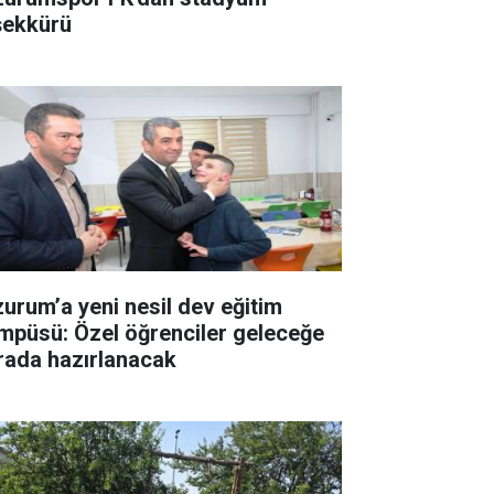
şekkürü
zurum’a yeni nesil dev eğitim
mpüsü: Özel öğrenciler geleceğe
rada hazırlanacak