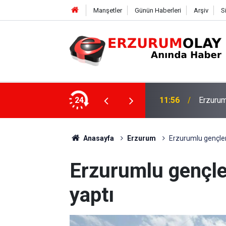
Manşetler
Günün Haberleri
Arşiv
S
Rektör 
şekkürü
24
11:50
Program
Anasayfa
Erzurum
Erzurumlu gençle
Erzurumlu gençl
yaptı