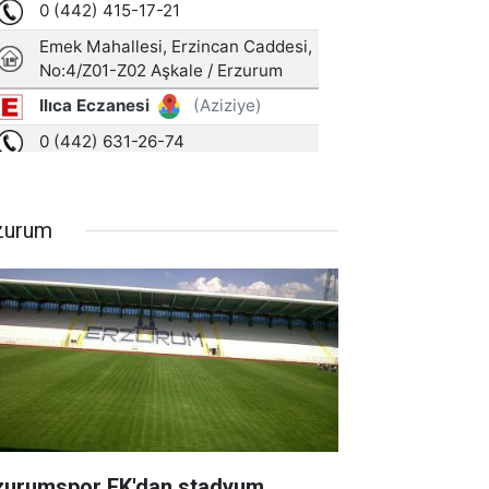
zurum
zurumspor FK'dan stadyum