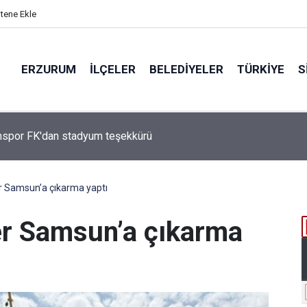
itene Ekle
ERZURUM
İLÇELER
BELEDIYELER
TÜRKIYE
S
Çakmak, "COP31 Yolunda Bilim Diplomasisi: Akademi Lansmanı"
ına Katıldı
r Samsun’a çıkarma yaptı
er Samsun’a çıkarma