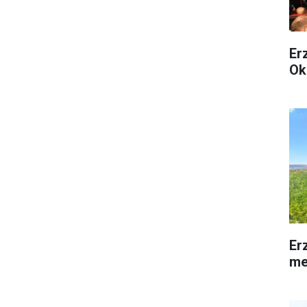
Er
Ok
Er
me