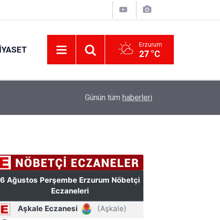
Erzurum
IYASET
27 °C
Erzurum’a yeni nesil dev eğitim kampüsü: Özel 
11:42
Günün tüm
haberleri
hazırlanacak