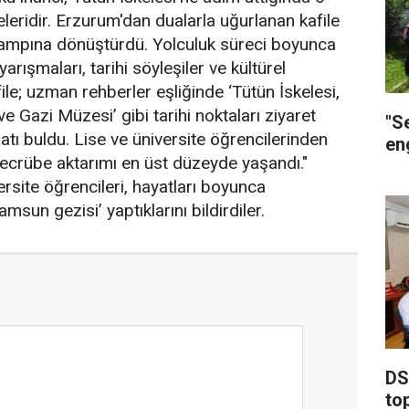
eleridir. Erzurum'dan dualarla uğurlanan kafile
kampına dönüştürdü. Yolculuk süreci boyunca
arışmaları, tarihi söyleşiler ve kültürel
le; uzman rehberler eşliğinde ‘Tütün İskelesi,
 Gazi Müzesi’ gibi tarihi noktaları ziyaret
"S
satı buldu. Lise ve üniversite öğrencilerinden
eng
tecrübe aktarımı en üst düzeyde yaşandı."
ersite öğrencileri, hayatları boyunca
sun gezisi’ yaptıklarını bildirdiler.
DSİ
to