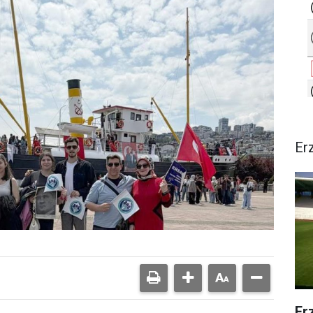
Er
Er