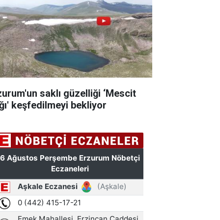
zurum'un saklı güzelliği ‘Mescit
ğı' keşfedilmeyi bekliyor