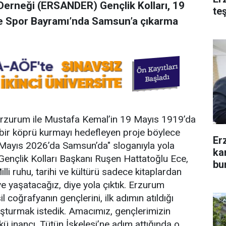
Derneği (ERSANDER) Gençlik Kolları, 19
te
ve Spor Bayramı’nda Samsun’a çıkarma
 Erzurum ile Mustafa Kemal’in 19 Mayıs 1919’da
 bir köprü kurmayı hedefleyen proje böylece
Er
9 Mayıs 2026’da Samsun’da" sloganıyla yola
ka
Gençlik Kolları Başkanı Ruşen Hattatoğlu Ece,
bu
Milli ruhu, tarihi ve kültürü sadece kitaplardan
 yaşatacağız, diye yola çıktık. Erzurum
 coğrafyanın gençlerini, ilk adımın atıldığı
uşturmak istedik. Amacımız, gençlerimizin
 inancı, Tütün İskelesi’ne adım attığında o